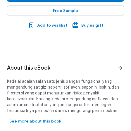
Free Sample
Add to wishlist
Buy as gift
About this eBook
arrow_forward
Kedelai adalah salah satu jenis pangan fungsional yang
mengandung zat gizi seperti isoflavon, saponin, lesitin, dan
filosterol yang dapat menurunkan risiko penyakit
kardiovaskular. Kacang kedelai mengandung isoflavon dan
asam amino triptofan yang berfungsi untuk mencegah
tersumbatnya pembuluh darah, mengurangi penumpukan
Kedelai adalah salah satu jenis pangan fungsional yang mengandu
lemak pada pembuluh darah, melancarkan peredaran dalam
See more about this book
ke seluruh tubuh, mengurangi risiko penyakit jantung koroner,
dan merilekskan otot-otot yang tegang. Minyak kacang