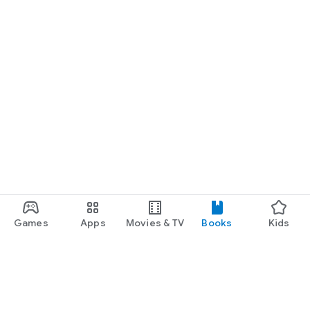
Keperawatan di Universitas Indonesia, pascasarjana ilmu
keperawatan di Universitas Indonesia, spesialis keperawatan
di Universitas Indonesia dan pendidikan doktor di Prince of
Songkla University Thailand. Aktivitas penulis saat ini selain
mengajar pada jenjang sarjana ilmu Keperawatan di
Universitas Riau adalah sebagai Ketua Yayasan Tengku
Maharatu. Jalin kerja sama dengan penulis via surel
Erika@lecturer.unri.ac.id.
Games
Apps
Movies & TV
Books
Kids