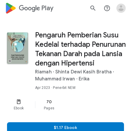
google_logo Play
search
help_outline
Pengaruh Pemberian Susu
Kedelai terhadap Penurunan
Tekanan Darah pada Lansia
dengan Hipertensi
Riamah
·
Shinta Dewi Kasih Bratha
·
Muhammad Irwan
·
Erika
Apr 2023
· Penerbit NEM
70
Ebook
Pages
$1.17 Ebook