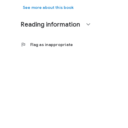
See more about this book
Reading information
expand_more
flag
Flag as inappropriate