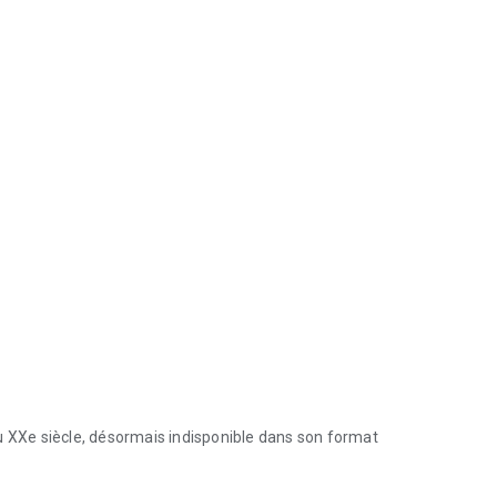
u XXe siècle, désormais indisponible dans son format
 XXe siècle, désormais indisponible dans son format d’origine.