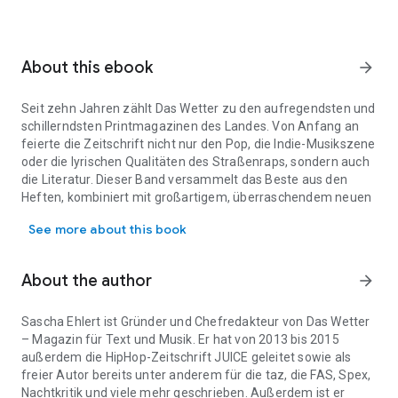
About this ebook
arrow_forward
Seit zehn Jahren zählt Das Wetter zu den aufregendsten und
schillerndsten Printmagazinen des Landes. Von Anfang an
feierte die Zeitschrift nicht nur den Pop, die Indie-Musikszene
oder die lyrischen Qualitäten des Straßenraps, sondern auch
die Literatur. Dieser Band versammelt das Beste aus den
Heften, kombiniert mit großartigem, überraschendem neuen
Seit zehn Jahren zählt Das Wetter zu den aufregendsten und schil
Exklusivmaterial.
See more about this book
Mit seinem stilbildenden, immer wieder Funken schlagenden
Mix verschiedener Genres, Sounds und Künstler:innen wurde
das Magazin schnell zu einem Darling des Undergrounds –
About the author
arrow_forward
und bald auch des Feuilletons. Bald war klar: Das Magazin ist
nicht nur ein präziser Gradmesser für neue kulturelle Trends
und gesellschaftliche Entwicklungen, sondern auch eine
Sascha Ehlert
ist Gründer und Chefredakteur von Das Wetter
wichtige Plattform für neue, experimentelle und kontroverse
– Magazin für Text und Musik. Er hat von 2013 bis 2015
Texte.
außerdem die HipHop-Zeitschrift JUICE geleitet sowie als
Anlässlich des zehnjährigen Bestehens feiert »Das Wetter
freier Autor bereits unter anderem für die taz, die FAS, Spex,
Buch« die ganze Vielfalt des einzigartigen Kosmos, der in den
Nachtkritik und viele mehr geschrieben. Außerdem ist er