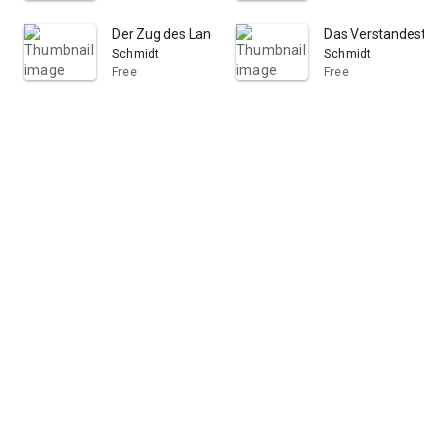
Der Zug des Landgrafen Wilhelm von Thüringen gegen J
Das Verstandesthum
Schmidt
Schmidt
Free
Free