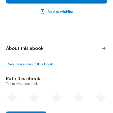
Add to wishlist
About this ebook
arrow_forward
See more about this book
Rate this ebook
Tell us what you think.