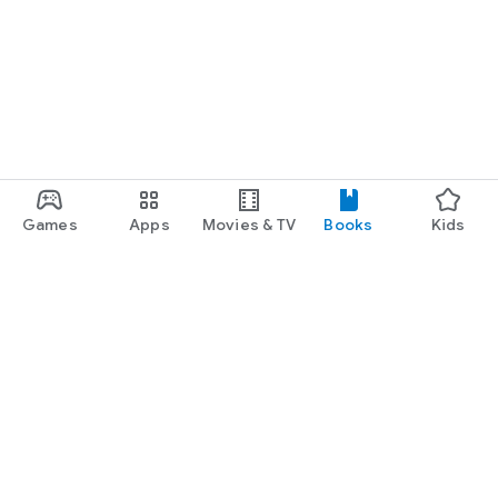
Games
Apps
Movies & TV
Books
Kids
Google Play
Play Pass
Play Points