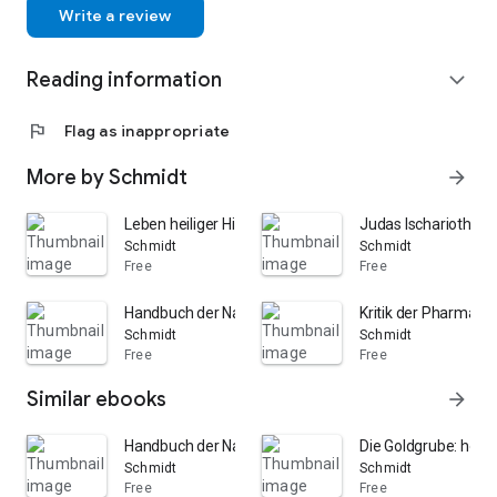
Write a review
Reading information
expand_more
flag
Flag as inappropriate
More by Schmidt
arrow_forward
Leben heiliger Hirten und Bauren: welche in disem... St
Judas Ischarioth: E
Schmidt
Schmidt
Free
Free
Handbuch der Naturlehre: Teile 1-2
Kritik der Pharmaco
Schmidt
Schmidt
Free
Free
Similar ebooks
arrow_forward
Handbuch der Naturlehre: Teile 1-2
Die Goldgrube: höc
Schmidt
Schmidt
Free
Free