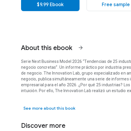
$9.99 Ebook
Free sample
About this ebook
arrow_forward
Serie Next Business Model 2026 “Tendencias de 25 industr
negocio concretas”. Un informe práctico por industria pre
de negocio. The Innovation Lab, grupo especializado en an
negocio, publica simultáneamente una serie de informes 
empresarial para el año 2026. ¿Por qué 25 industrias? Lo
intuición. Por ello, The Innovation Lab realizó un estudi
Serie Next Business Model 2026 “Tendencias de 25 industri
negocio (BM) de su plataforma de análisis propia 'NextBM
industrias clave que conforman el mercado global, incluy
See more about this book
concretos en lugar de grandes discursos sobre el futuro. Es
narrativas. En su lugar, se enfoca en presentar, a través 
emergiendo realmente en cada sector y qué modelos de n
Discover more
ahora mismo. Briefing de inteligencia para líderes que at