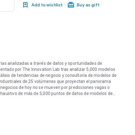
Add to wishlist
Buy as gift
ias analizadas a través de datos y oportunidades de
sentado por The Innovation Lab tras analizar 5,000 modelos
álisis de tendencias de negocio y consultoría de modelos de
industriales de 25 volúmenes que proyectan el panorama
s negocios de hoy no se mueven por predicciones vagas o
o exhaustivo de más de 5,000 puntos de datos de modelos de
as analizadas a través de datos y oportunidades de negocio concretas
200', para analizar cuantitativamente los cambios en las 25
endo a Corea del Sur. Hablar de "modelos de negocio"
ta serie evita la futurología abstracta o las grandes
de "casos" y "datos" específicos, qué tendencias están
egocio pueden intentar implementar empresas e individuos
raviesan una era de incertidumbre "¿En 2026, su negocio