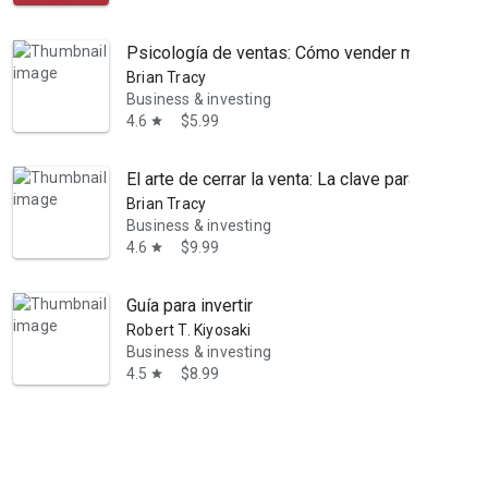
Psicología de ventas: Cómo vender más, más fá
Brian Tracy
Business & investing
4.6
$5.99
star
El arte de cerrar la venta: La clave para hacer
Brian Tracy
Business & investing
4.6
$9.99
star
Guía para invertir
Robert T. Kiyosaki
Business & investing
4.5
$8.99
star