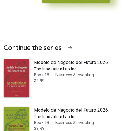
Continue the series
arrow_forward
Modelo de Negocio del Futuro 2026: Movilidad:
The Innovation Lab Inc.
Book 18
Business & investing
•
$9.99
”. Un informe práctico por industria presentado por The Innovation La
Modelo de Negocio del Futuro 2026: OTC/Suplem
The Innovation Lab Inc.
Book 19
Business & investing
•
$9.99