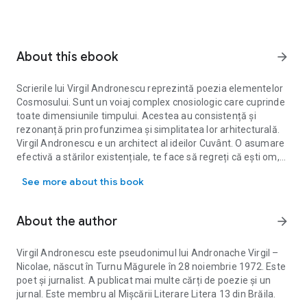
About this ebook
arrow_forward
Scrierile lui Virgil Andronescu reprezintă poezia elementelor
Cosmosului. Sunt un voiaj complex cnosiologic care cuprinde
toate dimensiunile timpului. Acestea au consistență și
rezonanță prin profunzimea și simplitatea lor arhitecturală.
Virgil Andronescu e un architect al ideilor Cuvânt. O asumare
efectivă a stărilor existențiale, te face să regreți că ești om,
Scrierile lui Virgil Andronescu reprezintă poezia elementelor Cosm
dar să și te iubești ca om. A se vedea Versete contemporane:
See more about this book
Scriu pentru a mă salva din ghearele durerilor personale și
alunec în cotidian. Virgil Andronescu realizează efecte lirice
puternice din fluxurile sale de conștiința de timp și spațiu care
About the author
arrow_forward
sunt numai ale lui, putem spune că sunt atât de personale,
atât de numai ale lui încât devin un Cosmos individual, tragic,
singular. De aceea a și scris Nu îmi apațin. - Zeno HALUPA,
Virgil Andronescu este pseudonimul lui Andronache Virgil –
aforist
Nicolae, născut în Turnu Măgurele în 28 noiembrie 1972. Este
poet și jurnalist. A publicat mai multe cărți de poezie și un
jurnal. Este membru al Mișcării Literare Litera 13 din Brăila.
Virgil Andronescu este pseudonimul lui Andronache Virgil – Nicolae,