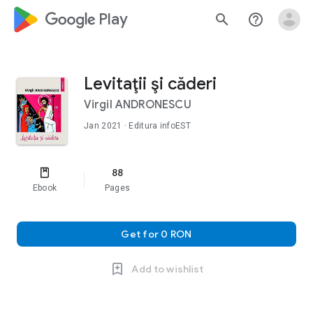
google_logo Play
search
help_outline
Levitaţii şi căderi
Virgil ANDRONESCU
Jan 2021
· Editura infoEST
88
Ebook
Pages
Get for 0 RON
Add to wishlist