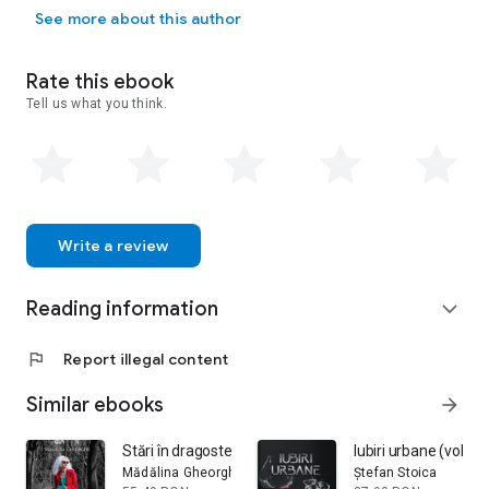
See more about this author
Rate this ebook
Tell us what you think.
Write a review
Reading information
expand_more
flag
Report illegal content
Similar ebooks
arrow_forward
Stări în dragoste
Iubiri urbane (volum
Mădălina Gheorghe
Ștefan Stoica