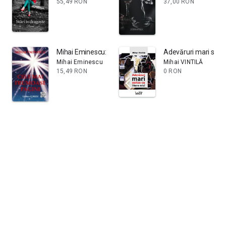
55,49 RON
37,00 RON
Mihai Eminescu: Cele mai frumoase pagini: Cele mai f
Adevăruri mari scrise
Mihai Eminescu
Mihai VINTILĂ
15,49 RON
0 RON