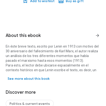
Add to wishlist
Buy as gift
About this ebook
arrow_forward
En éste breve texto, escrito por Lenin en 1913 con motivo del
30 aniversario del fallecimiento de Karl Marx, el autor realiza
un análisis de los tres diferentes momentos que había
pasado el marxismo hasta esos momentos (1913).
Para esto, el lector debe ubicarse espacialmente en el
contexto histórico en que Lenin escribe el texto, es decir, un
En éste breve texto, escrito por Lenin en 1913 con motivo del 30 
año antes de la I Guerra Mundial, y 4 años antes de la
See more about this book
definitiva Revolución Rusa, de la que finalmente saldrían
triunfantes derrocando al zar, e instaurando el comunismo en
Rusia con la Unión de Repúblicas Socialistas Soviéticas
Discover more
(URSS).
Politics & current events