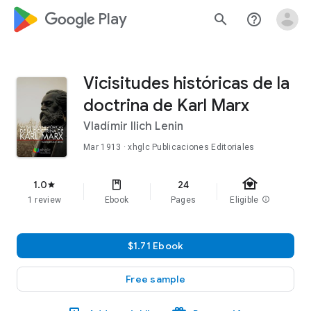
google_logo Play
search
help_outline
Vicisitudes históricas de la
doctrina de Karl Marx
Vladímir Ilich Lenin
Mar 1913
· xhglc Publicaciones Editoriales
family_home
1.0
24
star
1 review
Ebook
Pages
Eligible
info
$1.71 Ebook
Free sample