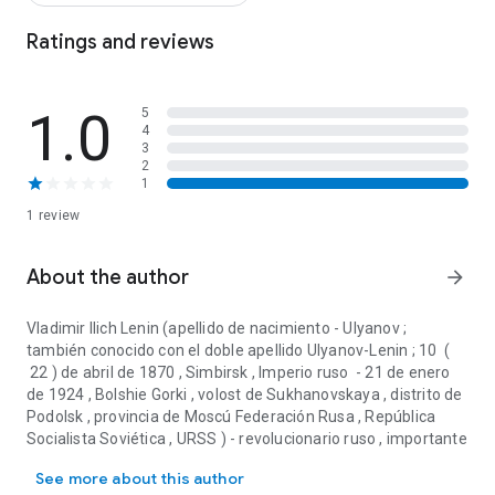
Ratings and reviews
1.0
5
4
3
2
1
1 review
About the author
arrow_forward
Vladimir Ilich Lenin
(apellido de nacimiento -
Ulyanov
;
también conocido con el doble apellido
Ulyanov-Lenin
; 10 (
22 ) de abril de 1870 , Simbirsk , Imperio ruso - 21 de enero
de 1924 , Bolshie Gorki , volost de Sukhanovskaya , distrito de
Podolsk , provincia de Moscú Federación Rusa , República
Socialista Soviética , URSS ) - revolucionario ruso , importante
Vladimir Ilich Lenin (apellido de nacimiento - Ulyanov ; también co
teórico del marxismo , político y estadista soviético ,
See more about this author
fundador del Partido Laborista Socialdemócrata Ruso