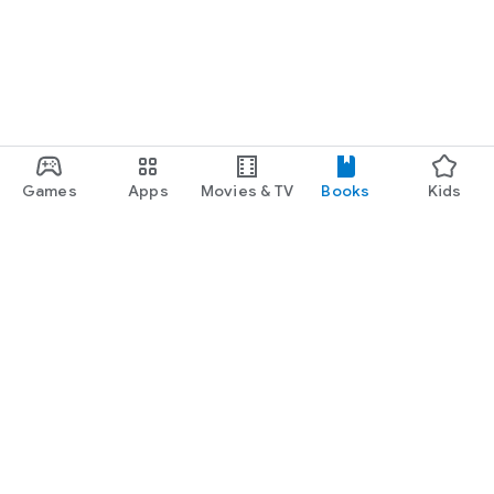
Games
Apps
Movies & TV
Books
Kids
Google Play
Play Pass
Play Points
Gift cards