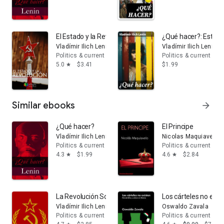
El Estado y la Revolución: La doctrina marxista del Esta
¿Qué hacer?: Estrate
Vladímir Ilich Lenin
Vladímir Ilich Lenin
Politics & current events
Politics & current eve
5.0
$3.41
$1.99
star
Similar ebooks
arrow_forward
¿Qué hacer?
El Principe
Vladímir Ilich Lenin
Nicolas Maquiavelo
Politics & current events
Politics & current eve
4.3
$1.99
4.6
$2.84
star
star
La Revolución Socialista y el derecho de las naciones a
Los cárteles no exis
Vladímir Ilich Lenin
Oswaldo Zavala
Politics & current events
Politics & current eve