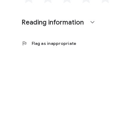
Reading information
expand_more
flag
Flag as inappropriate