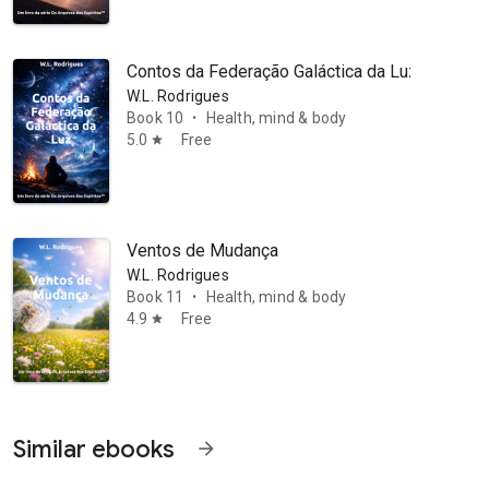
Contos da Federação Galáctica da Luz
W.L. Rodrigues
Book 10
Health, mind & body
•
5.0
Free
star
Ventos de Mudança
W.L. Rodrigues
Book 11
Health, mind & body
•
4.9
Free
star
Similar ebooks
arrow_forward