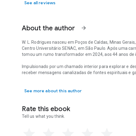
See all reviews
About the author
arrow_forward
W. L. Rodrigues
nasceu em Poços de Caldas, Minas Gerais,
Centro Universitário SENAC, em São Paulo. Após uma carre
tomou um rumo transformador em 2024, aos 44 anos de ida
Impulsionado por um chamado interior para explorar e d
receber mensagens canalizadas de fontes espirituais e gal
W. L. Rodrigues nasceu em Poços de Caldas, Minas Gerais,
e pela Federação Galáctica da Luz (FGL) de que havia sid
escrita, destinado a preparar os leitores para os eventos 
See more about this author
físico e espiritual.
Esse projeto, intitulado
Os Arquivos dos Espíritos™
, é con
Rate this ebook
mentores espirituais da Terra. Por meio dessa obra, Rod
transmitidos, com o propósito de elevar, despertar e orient
Tell us what you think.