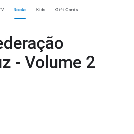
TV
Books
Kids
Gift Cards
ederação
uz - Volume 2