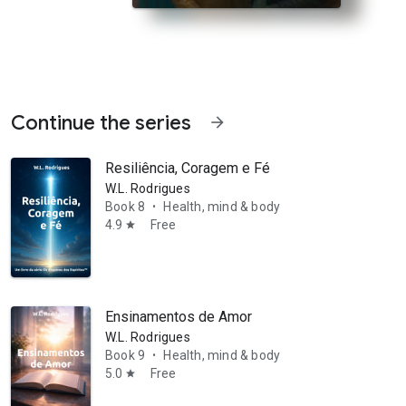
Continue the series
arrow_forward
Resiliência, Coragem e Fé
W.L. Rodrigues
Book 8
Health, mind & body
•
4.9
Free
star
 poderosa continuação de O Manual da Federação Galáctica da Luz, W
Ensinamentos de Amor
W.L. Rodrigues
Book 9
Health, mind & body
•
5.0
Free
star