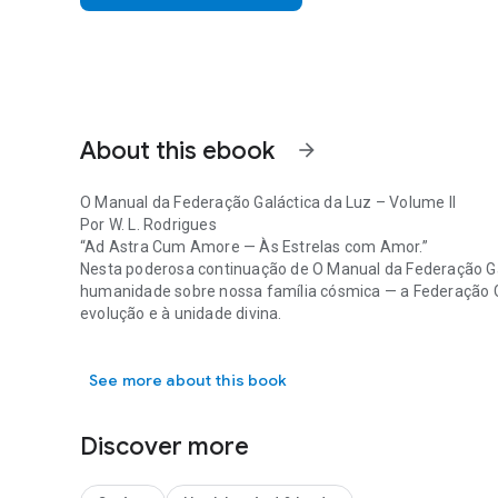
About this ebook
arrow_forward
O Manual da Federação Galáctica da Luz – Volume II
Por W. L. Rodrigues
“Ad Astra Cum Amore — Às Estrelas com Amor.”
Nesta poderosa continuação de
O Manual da Federação Ga
humanidade sobre nossa família cósmica — a Federação Ga
evolução e à unidade divina.
O Manual da Federação Galáctica da Luz – Volume II Por 
Por meio de ensinamentos espirituais e percepções intere
Cassiopeia, Bellatrix, Mintaka, Vênus, Fomalhaut, Capela 
See more about this book
seres que pensam, amam e sonham como nós.
Descubra:
* Como a Federação é estruturada e como ela serve à Cri
Discover more
* A verdade por trás de raças não federadas e antigas, 
* Tecnologias avançadas que unem telepatia, energia e c
* Reflexões práticas e exercícios para o despertar interior.