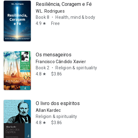
Resiliência, Coragem e Fé
W.L. Rodrigues
Book 8
Health, mind & body
•
4.9
Free
star
Os mensageiros
Francisco Cândido Xavier
Book 2
Religion & spirituality
•
4.8
$3.86
star
O livro dos espíritos
Allan Kardec
Religion & spirituality
4.8
$3.86
star