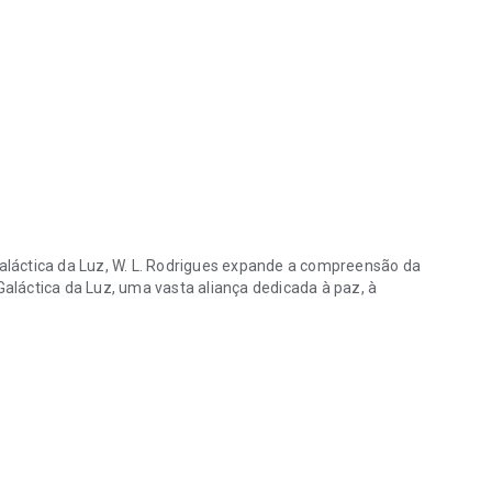
láctica da Luz
, W. L. Rodrigues expande a compreensão da
láctica da Luz, uma vasta aliança dedicada à paz, à
W. L. Rodrigues “Ad Astra Cum Amore — Às Estrelas com Amor.” Nesta
stelares, este volume apresenta as civilizações de
e muitas outras — revelando que, além das estrelas, vivem
ação.
como os Anunnaki, Telosianos e Lemurianos.
onsciência.