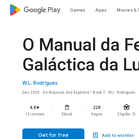
google_logo Play
Games
Apps
Movies & 
O Manual da F
Galáctica da L
W.L. Rodrigues
Dec 2025
·
Os Arquivos dos Espíritos™
Book 7
· W.L. Rodrigues
family_home
4.8
228
star
12 reviews
Ebook
Pages
Eligible
info
Get for free
Add to wishlist