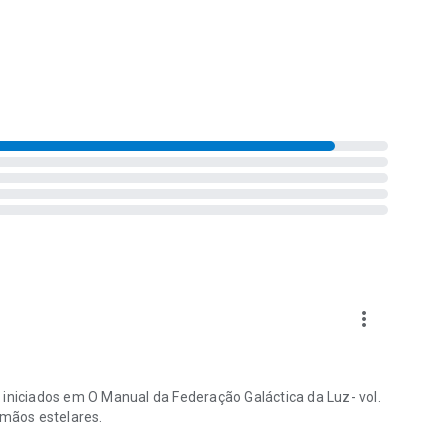
elevada do mesmo caminho divino.
more_vert
 iniciados em O Manual da Federação Galáctica da Luz- vol.
rmãos estelares.