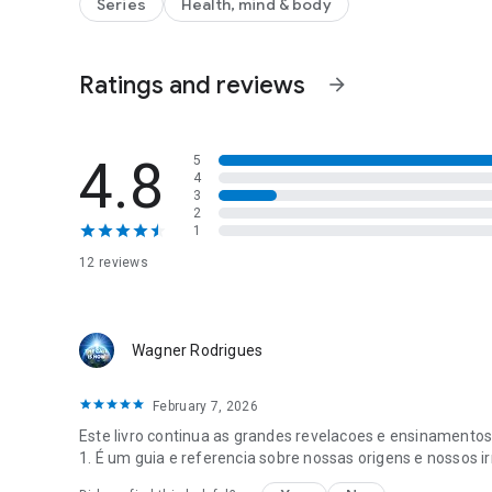
Series
Health, mind & body
* Como uma ponte entre ciência e espírito, este livro nos lembra que os cidadãos da Federação são pessoas como
nós — viajantes da luz caminhando em uma oitava mais 
Não estamos sós — nunca estivemos.
Ratings and reviews
arrow_forward
4.8
5
4
3
2
1
12 reviews
Wagner Rodrigues
February 7, 2026
Este livro continua as grandes revelacoes e ensinamentos
1. É um guia e referencia sobre nossas origens e nossos i