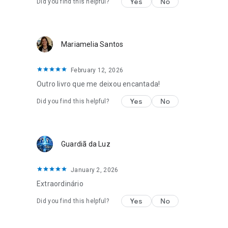
Yes
No
Did you find this helpful?
Mariamelia Santos
February 12, 2026
Outro livro que me deixou encantada!
Yes
No
Did you find this helpful?
Guardiã da Luz
January 2, 2026
Extraordinário
Yes
No
Did you find this helpful?