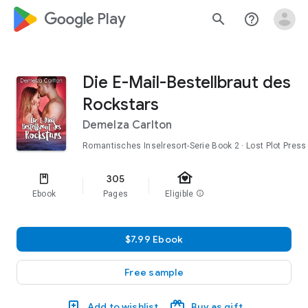
google_logo Play
search
help_outline
Die E-Mail-Bestellbraut des
Rockstars
Demelza Carlton
Romantisches Inselresort-Serie
Book 2
· Lost Plot Press
family_home
305
Ebook
Pages
Eligible
info
$7.99 Ebook
Free sample
Add to wishlist
Buy as gift