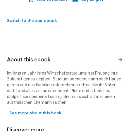
Switch to the audiobook
About this ebook
arrow_forward
Im letzten Jahr ihres Wirtschaftsstudiums hat Phuong ihre
Zukunft genau geplant. Studium beenden, dann nach Hause
gehen und das Familienunternehmen retten. Bis ihr Vater
stirbt und alles zusammenbricht. Pleite und arbeitslos,
stolpert sie über eine Lösung: Sie muss sich schnell einen
australischen Ehemann suchen.
Im letzten Jahr ihres Wirtschaftsstudiums hat Phuong ihre Zukunf
Sie sucht nicht nach Liebe – Phuong glaubt nicht an Märchen.
See more about this book
Ihre Ehe wird ein reines Geschäft sein. Aber als sie ihren
zukünftigen Ehemann kennenlernt und entdeckt, dass er ein
zurückgezogen lebender Rockstar im Romance Island Resort
Discover more