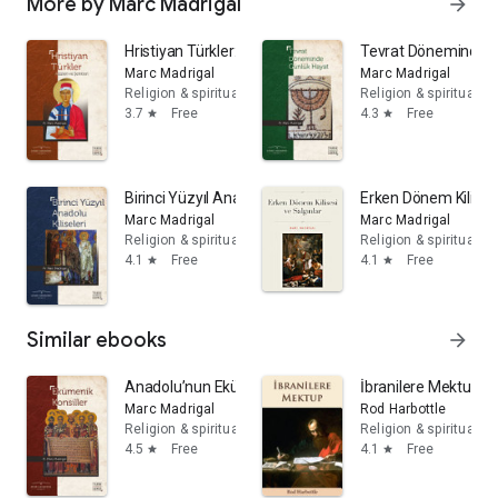
More by Marc Madrigal
arrow_forward
Hristiyan Türkler: Azizleri ve Şehitleri
Tevrat Döneminde G
Marc Madrigal
Marc Madrigal
Religion & spirituality
Religion & spirituality
3.7
Free
4.3
Free
star
star
Birinci Yüzyıl Anadolu Kiliseleri
Erken Dönem Kilisesi
Marc Madrigal
Marc Madrigal
Religion & spirituality
Religion & spirituality
4.1
Free
4.1
Free
star
star
Similar ebooks
arrow_forward
Anadolu’nun Ekümenik Konsilleri
İbranilere Mektup
Marc Madrigal
Rod Harbottle
Religion & spirituality
Religion & spirituality
4.5
Free
4.1
Free
star
star