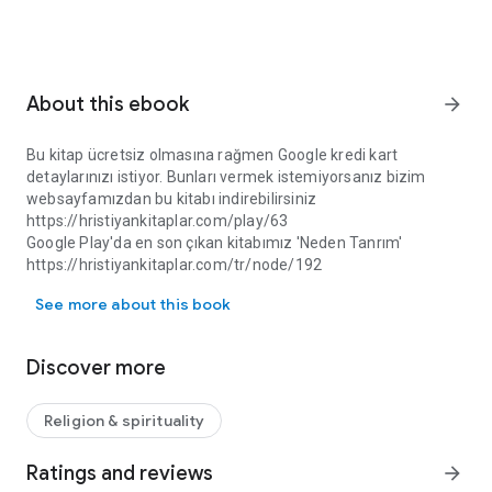
About this ebook
arrow_forward
Bu kitap ücretsiz olmasına rağmen Google kredi kart
detaylarınızı istiyor. Bunları vermek istemiyorsanız bizim
websayfamızdan bu kitabı indirebilirsiniz
https://hristiyankitaplar.com/play/63
Google Play'da en son çıkan kitabımız 'Neden Tanrım'
https://hristiyankitaplar.com/tr/node/192
Bu kitap ücretsiz olmasına rağmen Google kredi kart detaylarınızı 
İsa Mesih ve Arkeoloji
See more about this book
Günümüzde, İncil’i okuyan her kişi, İsa’nın ölümü ve dirilişi ile
ilgili bir takım bilgiler edinir. Peki, acaba bu bilgiler doğru
mudur? İsa gerçekten Vali Pilatus döneminde idam edilmiş
Discover more
midir? Hristiyanlar başlangıçtan beri İsa’ya bir ilah olarak
tapmışlar mıdır? İsa ile ilgili birçok iddia vardır. Kimi der ki, hiç
var olmamıştır ve aslında bir mittir. Kimisi der ki, aslında haçta
Religion & spirituality
hiç ölmemiştir. Peki, doğrusu nedir? Bir ağacı meyvesinden
tanırız. Eğer bir ağacın armut ağacı olduğunu iddia ediyorsak,
Ratings and reviews
arrow_forward
o zaman meyvesini incelememiz gerek. Ancak bu şekilde