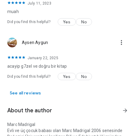
July 11, 2023
muah
Yes
No
Did you find this helpful?
more_vert
Aysen Aygun
January 22, 2025
acayip g7zel ve doğru bir kitap
Yes
No
Did you find this helpful?
See all reviews
About the author
arrow_forward
Marc Madrigal
Evli ve üç çocuk babası olan Marc Madrigal 2006 senesinde