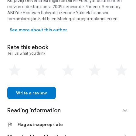
Boğaziçi Üniversitesi İngilizce Dili ve Edebiyat bölümünden
mezun olduktan sonra 2009 senesinde Phoenix Seminary
ABD'de Hristiyan İlahiyatı üzerinde Yüksek Lisansını
tamamlamıştır. 5 dil bilen Madrigal, araştırmalarını erken
Marc Madrigal Evli ve üç çocuk babası olan Marc Madrigal 2006 sen
dönem Hristiyanlık tarihi ve Kutsal Kitap dönemi arkeolojisi
See more about this author
üzerinde yoğunlaştırmaktadır. Madrigal aynı zamanda
İstanbul Protestan Kilisesi Vakfı yönetim kurulu üyesidir.
Rate this ebook
Tell us what you think.
Write a review
Reading information
expand_more
flag
Flag as inappropriate