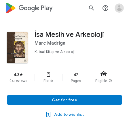
google_logo Play
search
help_outline
İsa Mesih ve Arkeoloji
Marc Madrigal
Kutsal Kitap ve Arkeoloji
family_home
4.3
47
star
94 reviews
Ebook
Pages
Eligible
info
Get for free
Add to wishlist