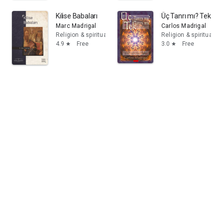
Kilise Babaları
Üç Tanrı mı? Tek Tanr
Marc Madrigal
Carlos Madrigal
Religion & spirituality
Religion & spirituality
4.9
Free
3.0
Free
star
star