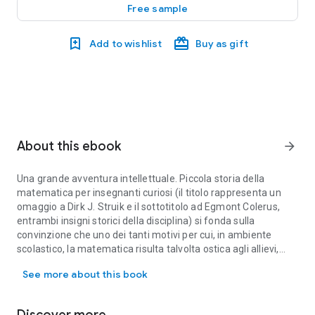
Free sample
Add to wishlist
Buy as gift
About this ebook
arrow_forward
Una grande avventura intellettuale. Piccola storia della
matematica per insegnanti curiosi (il titolo rappresenta un
omaggio a Dirk J. Struik e il sottotitolo ad Egmont Colerus,
entrambi insigni storici della disciplina) si fonda sulla
convinzione che uno dei tanti motivi per cui, in ambiente
scolastico, la matematica risulta talvolta ostica agli allievi,
Una grande avventura intellettuale. Piccola storia della matematica 
soprattutto a quelli più giovani, deriva dal fatto che viene loro
See more about this book
presentata, dagli insegnanti "poco curiosi", quale un insieme
di regole, di procedure, di asserzioni piovute dal cielo, figlie di
nessuno, senza alcun legame con le persone e la loro storia.