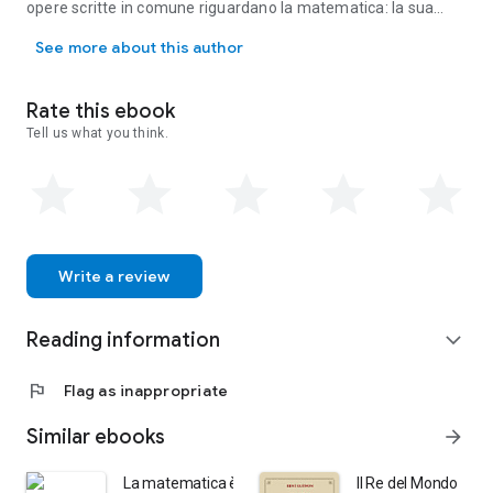
opere scritte in comune riguardano la matematica: la sua
Maria Paola Nannicini e Stefano Beccastrini sono sposati da oltre qu
didattica, la sua storia, la sua filosofia nonché i suoi rapporti
See more about this author
con altri campi del sapere quali la geografia, la letteratura e il
cinema.
Rate this ebook
Tell us what you think.
Write a review
Reading information
expand_more
flag
Flag as inappropriate
Similar ebooks
arrow_forward
La matematica è divertente. Voglio vincere i mondiali 
Il Re del Mondo