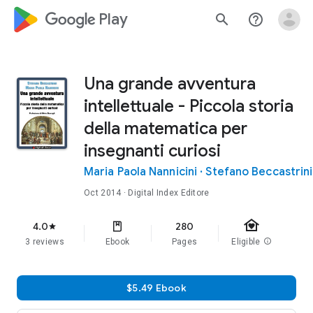
google_logo Play
search
help_outline
Una grande avventura
intellettuale - Piccola storia
della matematica per
insegnanti curiosi
Maria Paola Nannicini
·
Stefano Beccastrini
Oct 2014
· Digital Index Editore
family_home
4.0
280
star
3 reviews
Ebook
Pages
Eligible
info
$5.49 Ebook