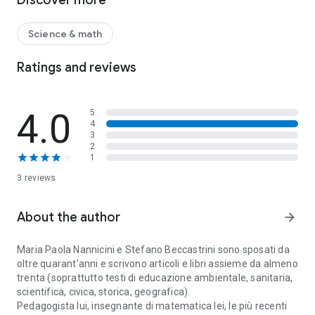
Discover more
D'altra parte, anche a tali insegnanti, quando erano scolari, la
matematica è stata insegnata così, come se fosse una
sentenziosa orfanella la cui sapienza viene chissà da dove.
Science & math
Il libro intende aiutare gli "insegnanti curiosi"- quelli che
credono di conoscere una volta per tutte la disciplina che
Ratings and reviews
insegnano - a saperne di più riguardo alla genesi storica e
geografica della matematica, così da poterla illustrare agli
allievi in maniera più narrativa e dunque più dilettevole ed
4.0
5
inserita nel più complessivo sviluppo della società e del
4
pensiero umano.
3
2
1
3 reviews
About the author
arrow_forward
Maria Paola Nannicini e Stefano Beccastrini sono sposati da
oltre quarant'anni e scrivono articoli e libri assieme da almeno
trenta (soprattutto testi di educazione ambientale, sanitaria,
scientifica, civica, storica, geografica).
Pedagogista lui, insegnante di matematica lei, le più recenti