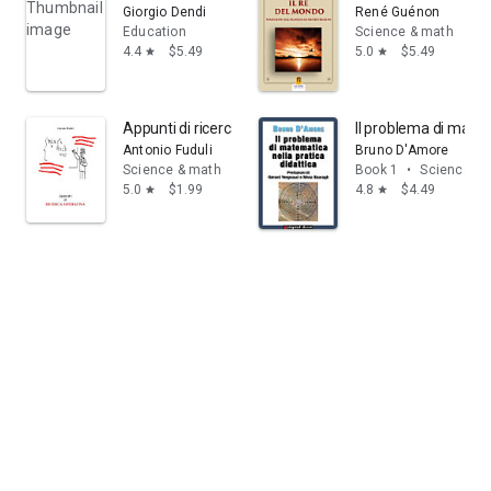
Giorgio Dendi
René Guénon
Education
Science & math
4.4
$5.49
5.0
$5.49
star
star
Appunti di ricerca operativa
Il problema di matem
Antonio Fuduli
Bruno D'Amore
Science & math
Book 1
•
Science & 
5.0
$1.99
4.8
$4.49
star
star