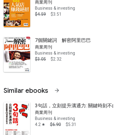
商業周刊
Business & investing
$4.59
$3.51
7個關鍵詞 解密阿里巴巴
商業周刊
Business & investing
$3.05
$2.32
Similar ebooks
arrow_forward
3句話，立刻提升溝通力: 關鍵時刻不白目40種
快速變化的商業環境、成功人物事蹟與全球產業趨勢，傳遞給讀者具深度
商業周刊
Business & investing
4.2
$6.90
$5.31
star