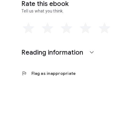
Rate this ebook
Tell us what you think.
Reading information
expand_more
flag
Flag as inappropriate