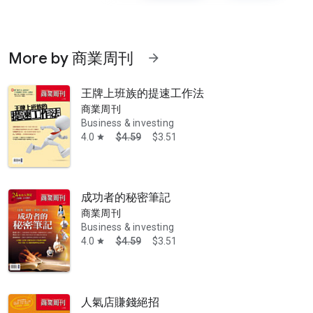
More by 商業周刊
arrow_forward
王牌上班族的提速工作法
商業周刊
Business & investing
4.0
$4.59
$3.51
star
在紀律中習慣成功，在下班後忘掉成功…… 這就是成功者的五種好樣子
成功者的秘密筆記
商業周刊
Business & investing
4.0
$4.59
$3.51
star
人氣店賺錢絕招