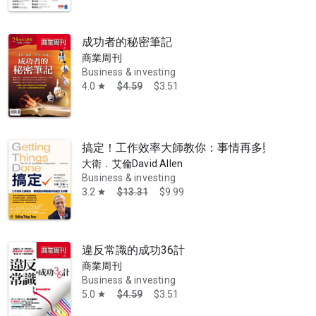
成功者的秘密筆記
商業周刊
Business & investing
4.0
$4.59
$3.51
star
搞定！工作效率大師教你：事情再多照樣做好的
大衛．艾倫David Allen
Business & investing
3.2
$13.31
$9.99
star
違反常識的成功36計
商業周刊
Business & investing
5.0
$4.59
$3.51
star