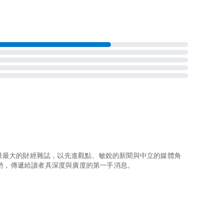
量最大的財經雜誌，以先進觀點、
敏銳的新聞與中立的媒體角
勢，
傳遞給讀者具深度與廣度的第一手消息。
行量最大的財經雜誌，以先進觀點、敏銳的新聞與中立的媒體角度，報導