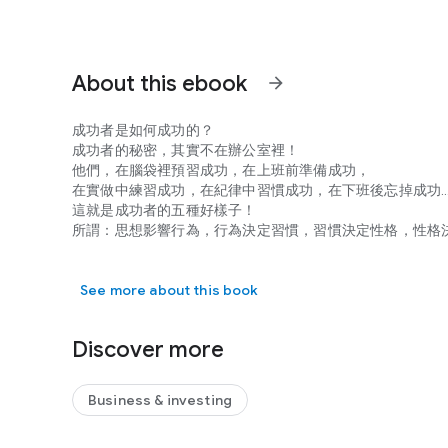
About this ebook
arrow_forward
成功者是如何成功的？
成功者的秘密，其實不在辦公室裡！
他們，在腦袋裡預習成功，在上班前準備成功，
在實做中練習成功，在紀律中習慣成功，在下班後忘掉成功…
這就是成功者的五種好樣子！
所謂：思想影響行為，行為決定習慣，習慣決定性格，性格
成功者是如何成功的？ 成功者的秘密，其實不在辦公室裡！
成功的能量，並決定了人生成就。
對真正的成功者而言，財富只是成功的結果，不是追求的初
See more about this book
「人生富翁」。本書從一個個真實案例故事，帶讀者發現各
Discover more
Business & investing