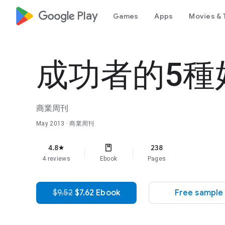
google_logo Play
Games
Apps
Movies & 
成功者的5種
商業周刊
May 2013
· 商業周刊
4.8
238
star
4 reviews
Ebook
Pages
$9.52
$7.62 Ebook
Free sample