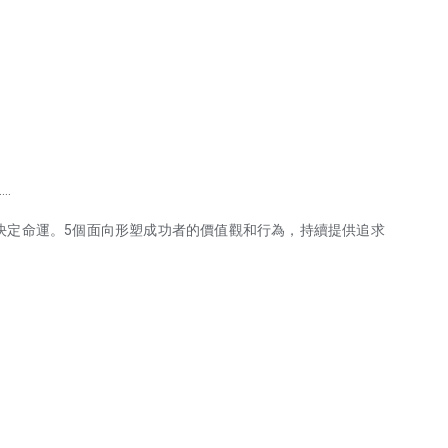
…
決定命運。5個面向形塑成功者的價值觀和行為，持續提供追求
 他們，在腦袋裡預習成功，在上班前準備成功， 在實做中練習成功，
衷。他們不只成就名聲與財富，更是人生的成功者，真正的
領域的成功者，不為人知的秘密能量。