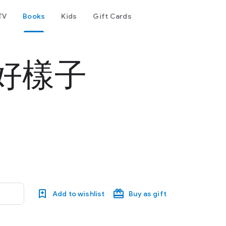
TV
Books
Kids
Gift Cards
好樣子
Add to wishlist
Buy as gift