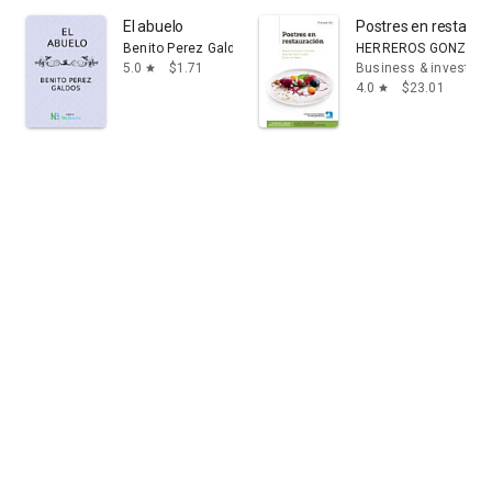
El abuelo
Postres en restaura
Benito Perez Galdos
HERREROS GONZÁLE
5.0
$1.71
Business & investing
star
4.0
$23.01
star