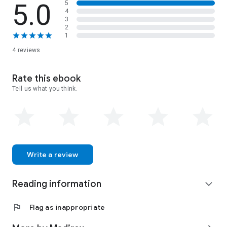
5.0
5
4
3
2
1
4 reviews
Rate this ebook
Tell us what you think.
Write a review
Reading information
expand_more
flag
Flag as inappropriate