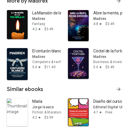
More by Madirex
arrow_forward
La Mansión de las Pesadillas
Abre la mente, pien
Madirex
Madirex
Fantasy
4.8
$3.49
star
4.2
$3.49
star
El cinturón blanco del programador
Cóctel de la fortuna
Madirex
Madirex
Computers & technology
Business & investing
5.0
$11.49
5.0
$5.49
star
star
Similar ebooks
arrow_forward
María
Diseño del curso-tal
Jorge Isaacs
Editorial Digital UNID
Fiction & literature
4.7
Free
star
4.2
$3.99
star