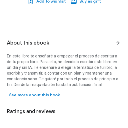
Add to wishlist
Buy as gift
About this ebook
arrow_forward
En este libro te enseñaré a empezar el proceso de escritura
de tu propio libro. Para ello, he decidido escribir este libro en
un día y sin IA. Te enseñaré a elegir la temática de tu libro, a
escribir y transmitir, a contar con un plan y mantener una
constancia sana. Te guiaré por todo el proceso de principio a
fin. Desde la maquetación hasta la publicación final.
En este libro te enseñaré a empezar el proceso de escritura de tu pr
See more about this book
Ratings and reviews