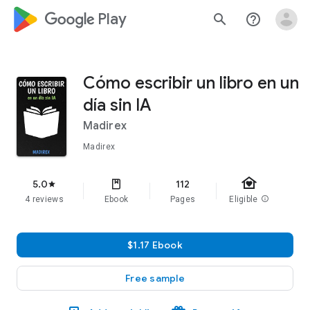
google_logo Play
search
help_outline
Cómo escribir un libro en un
día sin IA
Madirex
Madirex
family_home
5.0
112
star
4 reviews
Ebook
Pages
Eligible
info
$1.17 Ebook
Free sample