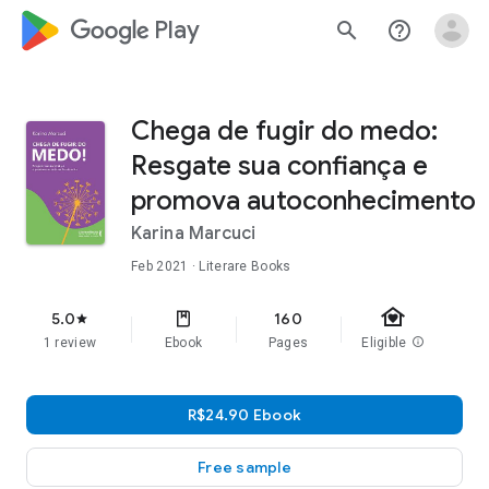
google_logo Play
search
help_outline
Chega de fugir do medo:
Resgate sua confiança e
promova autoconhecimento
Karina Marcuci
Feb 2021
· Literare Books
family_home
5.0
160
star
1 review
Ebook
Pages
Eligible
info
R$24.90 Ebook
Free sample