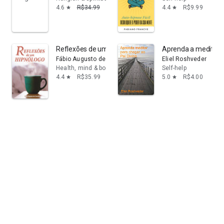
4.6
R$34.99
R$16.62
4.4
R$9.99
star
star
Reflexões de um Hipnólogo: Hipnose e mudanças posit
Aprenda a meditar p
Fábio Augusto de Carvalho
Eliel Roshveder
Health, mind & body
Self-help
4.4
R$35.99
5.0
R$4.00
star
star