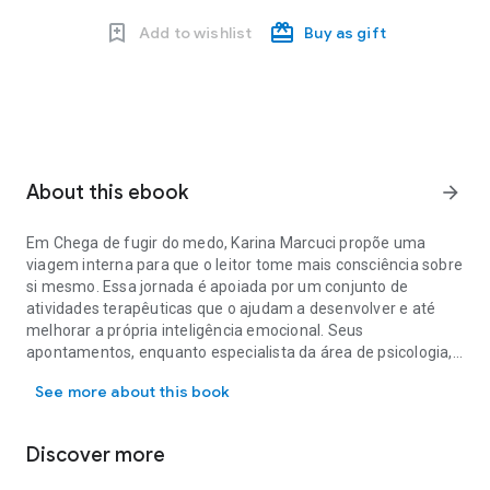
Add to wishlist
Buy as gift
About this ebook
arrow_forward
Em Chega de fugir do medo, Karina Marcuci propõe uma
viagem interna para que o leitor tome mais consciência sobre
si mesmo. Essa jornada é apoiada por um conjunto de
atividades terapêuticas que o ajudam a desenvolver e até
melhorar a própria inteligência emocional. Seus
apontamentos, enquanto especialista da área de psicologia,
Em Chega de fugir do medo, Karina Marcuci propõe uma viagem int
dão base para a expansão da mente, para que tome, por si, a
See more about this book
partir do livre-arbítrio, as ações necessárias a fim de ter mais
controle sobre a sua vida e bem-estar. Esta é uma obra que
proporciona verdadeiro mergulho para desenvolver
Discover more
competências e melhor gerir seus estados emocionais.
Dentre os temas abordados no livro, você encontra: - O MEDO