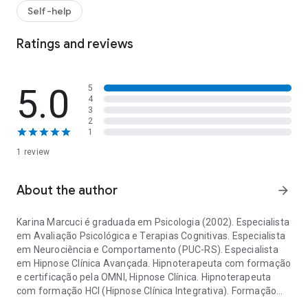
E A VERDADE EDITADA; - LUTA E FUGA; - EMOÇÃO X RAZÃO;
Self-help
- AS EMOÇÕES E NOSSAS DOENÇAS FÍSICAS E PSÍQUICAS; -
CONSCIÊNCIA CORPORAL; - COMO ESCUTAR SEU CORPO; -
Ratings and reviews
POR QUE FAZER TERAPIA? E HIPNOSE?
5.0
5
4
3
2
1
1 review
About the author
arrow_forward
Karina Marcuci é graduada em Psicologia (2002). Especialista
em Avaliação Psicológica e Terapias Cognitivas. Especialista
em Neurociência e Comportamento (PUC-RS). Especialista
em Hipnose Clínica Avançada. Hipnoterapeuta com formação
e certificação pela OMNI, Hipnose Clínica. Hipnoterapeuta
com formação HCI (Hipnose Clínica Integrativa). Formação
Karina Marcuci é graduada em Psicologia (2002). Especialista em
em Hipnoterapia Clínica na Escola da Hipnose ENFT e em