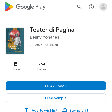
google_logo Play
search
help_outline
Teater di Pagina
Benny Yohanes
Jul 2025
· Kalabuku
264
Ebook
Pages
$5.49 Ebook
Free sample
Add to wishlist
Buy as gift