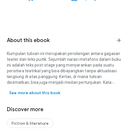
About this ebook
arrow_forward
Kumpulan tulisan ini merupakan persilangan antara gagasan
teater dan teks puitik. Sejumlah narasi metaforis dalam buku
ini adalah teks
post-stage
yang menyarankan pada suatu
peristiwa teatrikal yang bisa dibayangkan tanpa aktualisasi
langsung di atas panggung. Kertas, di mana tulisan
disematkan, bisa juga menjadi medan pertunjukan. Kata-
Kumpulan tulisan ini merupakan persilangan antara gagasan teater
kata, yang bersilangan, bertautan, beradu, bertikai, bergumul,
See more about this book
dan bercerai di dalam bidang tipis pagina, mengisyaratkan
sejenis aksi. Kata-kata itu adalah aktor tak bertubuh.
Sedangkan, tulisan adalah panggung itu sendiri. Buku ini
Discover more
mengeksplorasi wacana tentang batas luar pemanggungan
dan menggunakan sejumlah metafora komunikasi teater
sebagai latarnya.
Fiction & literature