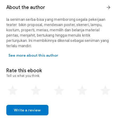
About the author
arrow_forward
Ia seniman serba-bisa yang memborong segala pekerjaan
teater: bikin proposal, mendesain poster, skeneri, lampu,
kostum, properti, merias, memilih dan belanja material
pentas, menjahit, bertukang hingga menulis kritik
pertunjukan. Ini membikinnya dikenal sebagai seniman yang
terlalu mandiri.
Ia seniman serba-bisa yang memborong segala pekerjaan teater: bi
Namun, Benny Yohanes, atau BenJon, adalah seorang
See more about this author
akademisi. Ia yang lahir di Bandung, 15 Februari 1962, terakhir
menempuh pendidikan pada Program Doktor Kajian Budaya
Universitas Padjadjaran, Bandung (2010-2013). Sebelumnya,
Rate this ebook
ia menjalani pendidikan Sarjana Muda Teater ASTI Bandung
Tell us what you think.
(1986), Sarjana Seni STSI Surakarta (1989), dan Magister
Humaniora Universitas Indonesia (2000). BenJon menjadi
dosen pada Jurusan Teater ISBI Bandung sejak 1987 sampai
sekarang; juga pernah mengajar di Fakultas Filsafat UNPAR
Bandung (1989-1998), dan Fakultas Desain Universitas
PETRA Surabaya (2003-2005). Semenjak 2004 hingga kini
masih mengajar mata kuliah
Performance Skill
dan
Artistic
Write a review
Recollection
pada School of Business and Management