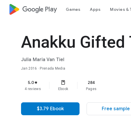
google_logo Play
Games
Apps
Movies & 
Anakku Gifted 
Julia Maria Van Tiel
Jan 2016
· Prenada Media
5.0
284
star
4 reviews
Ebook
Pages
$3.79 Ebook
Free sample