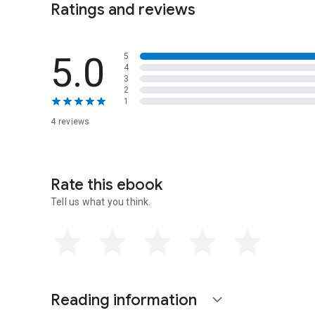
Ratings and reviews
5.0
5
4
3
2
1
4 reviews
Rate this ebook
Tell us what you think.
Reading information
expand_more