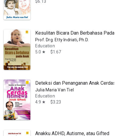
$6.13
Kesulitan Bicara Dan Berbahasa Pada Anak
Prof. Drg. Etty Indriati, Ph.D.
Education
5.0
$1.67
star
Deteksi dan Penanganan Anak Cerdas Istimewa
Julia Maria Van Tiel
Education
4.9
$3.23
star
Anakku ADHD, Autisme, atau Gifted