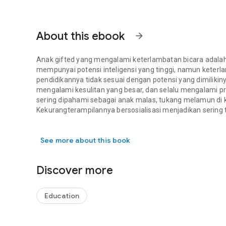
About this ebook
arrow_forward
Anak gifted yang mengalami keterlambatan bicara adalah
mempunyai potensi inteligensi yang tinggi, namun keter
pendidikannya tidak sesuai dengan potensi yang dimilikin
mengalami kesulitan yang besar, dan selalu mengalami pre
sering dipahami sebagai anak malas, tukang melamun di k
Kekurangterampilannya bersosialisasi menjadikan sering 
Anak gifted yang mengalami keterlambatan bicara adalah 
Karya tulisnya yang buruk sering ia disangka penyandang 
See more about this book
Buku persembahan penerbit PrenadaMedia
Discover more
Education