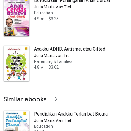
Deteksi dan Penanganan Anak Cerdas Istimewa
Julia Maria Van Tiel
Education
4.9
$3.23
star
Anakku ADHD, Autisme, atau Gifted
Julia Maria van Tiel
Parenting & families
4.8
$3.62
star
Similar ebooks
arrow_forward
Pendidikan Anakku Terlambat Bicara
Julia Maria Van Tiel
Education