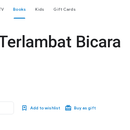
TV
Books
Kids
Gift Cards
Terlambat Bicara
Add to wishlist
Buy as gift