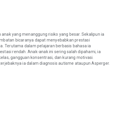
 anak yang menanggung risiko yang besar. Sekalipun ia
lambatan bicaranya dapat menyebabkan prestasi
ya. Terutama dalam pelajaran berbasis bahasa ia
stasi rendah. Anak-anak ini sering salah dipahami, ia
elas, gangguan konsentrasi, dan kurang motivasi.
terjebaknya ia dalam diagnosis autisme ataupun Asperger.
anak yang menanggung risiko yang besar. Sekalipun ia mempunyai pot
disleksia.