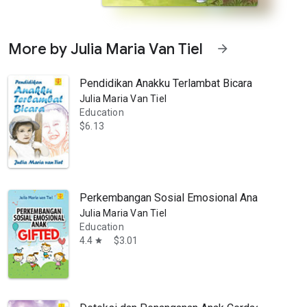
More by Julia Maria Van Tiel
arrow_forward
Pendidikan Anakku Terlambat Bicara
Julia Maria Van Tiel
Education
$6.13
ensi inteligensi yang tinggi, namun keterlambatan bicaranya dapat 
Perkembangan Sosial Emosional Anak Gifted
Julia Maria Van Tiel
Education
4.4
$3.01
star