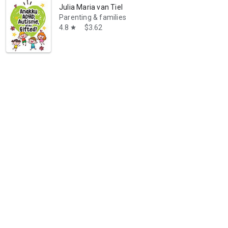
Julia Maria van Tiel
Parenting & families
4.8
$3.62
star