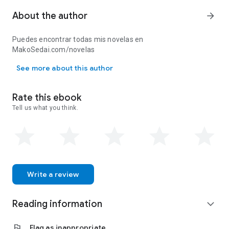
About the author
arrow_forward
Puedes encontrar todas mis novelas en
MakoSedai.com/novelas
Puedes encontrar todas mis novelas en MakoSedai.com/novelas
See more about this author
Rate this ebook
Tell us what you think.
Write a review
Reading information
expand_more
flag
Flag as inappropriate