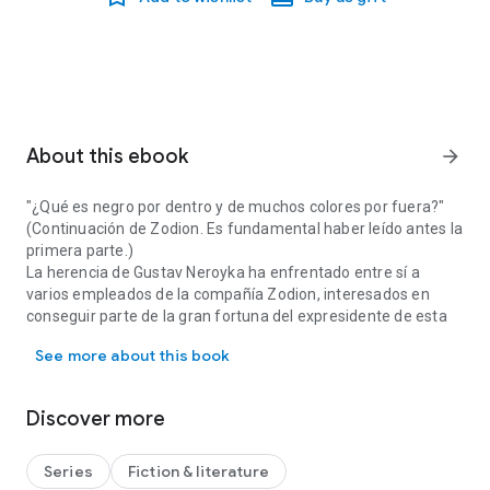
About this ebook
arrow_forward
"¿Qué es negro por dentro y de muchos colores por fuera?"
(Continuación de
Zodion
. Es fundamental haber leído antes la
primera parte.)
La herencia de Gustav Neroyka ha enfrentado entre sí a
varios empleados de la compañía Zodion, interesados en
conseguir parte de la gran fortuna del expresidente de esta
"¿Qué es negro por dentro y de muchos colores por fuera?" (Conti
exitosa multinacional.
See more about this book
Sometidos a una gran presión, tuvieron que tomar difíciles
decisiones que condicionaban su futuro y el de sus
compañeros.
Discover more
Ahora sólo queda asumir las consecuencias.
(Más información sobre las novelas de Chris Herraiz
en
MakoSedai.com/novelas
)
Series
Fiction & literature