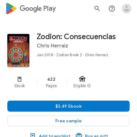
google_logo Play
search
help_outline
Zodion: Consecuencias
Chris Herraiz
Jan 2018
·
Zodion
Book 2
· Chris Herraiz
family_home
622
Ebook
Pages
Eligible
info
$3.49 Ebook
Free sample
Add to wishlist
Buy as gift