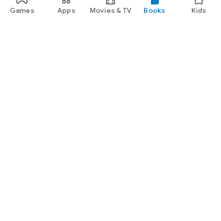
Games
Apps
Movies & TV
Books
Kids
Google Play
Play Pass
Play Points
Gift cards
Redeem
Refund policy
Kids & family
Parent Guide