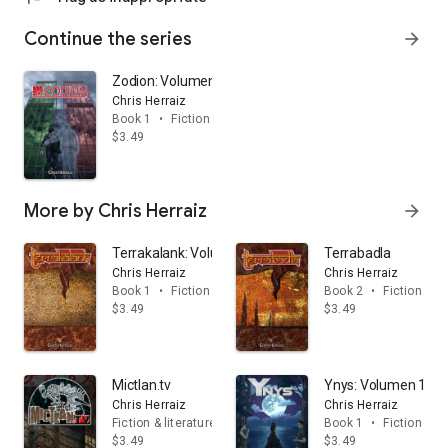
Continue the series
arrow_forward
Zodion: Volumen 1
Chris Herraiz
Book 1
•
Fiction & literature
$3.49
More by Chris Herraiz
arrow_forward
Terrakalank: Volumen 1
Terrabadla
Chris Herraiz
Chris Herraiz
Book 1
•
Fiction & literature
Book 2
•
Fiction & li
$3.49
$3.49
Mictlan.tv
Ynys: Volumen 1
Chris Herraiz
Chris Herraiz
Fiction & literature
Book 1
•
Fiction & li
$3.49
$3.49