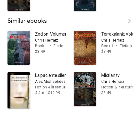
Similar ebooks
arrow_forward
Zodion: Volumen 1
Terrakalank: Volum
Chris Herraiz
Chris Herraiz
Book 1
•
Fiction & literature
Book 1
•
Fiction & li
$3.49
$3.49
La paciente silenciosa
Mictlan.tv
Alex Michaelides
Chris Herraiz
Fiction & literature
Fiction & literature
4.4
$12.99
$3.49
star