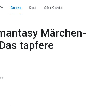
TV
Books
Kids
Gift Cards
omantasy Märchen-
Das tapfere
ess