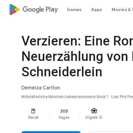
google_logo Play
Games
Apps
Movies & 
Verzieren: Eine R
Neuerzählung von 
Schneiderlein
Demelza Carlton
Mittelalterliche Märchen-Liebesromanserie
Book 7
· Lost Plot Pr
family_home
203
Ebook
Pages
Eligible
info