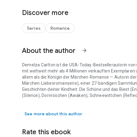
Fans der folgenden Autoren werden diese leidenschaftlic
Discover more
Lindsay Buroker
Neil Gaiman
Skye MacKinnon
Series
Romance
Kiera Cass
Amanda Hocking
Sarah J Maas
About the author
Crescent City
arrow_forward
A Court of Thorns and Roses
Throne of Glass
Demelza Carlton ist die USA-Today-Bestsellerautorin 
Lidiya Foxglove
mit weltweit mehr als 4 Millionen verkauften Exemplaren u
Anne McCaffrey
allem als die Königin der Märchen-Romance — Autorin der 
Tamsin Ley
Märchen-Liebesromanserie), einer 27-bändigen Sammlung s
Cruel Prince
Geschichten deiner Kindheit: Die Schöne und das Biest (E
Holly Black
(Silence), Dornröschen (Awaken), Schneewittchen (Reflec
Juliet Marillier
Demelza Carlton ist die USA-Today-Bestsellerautorin von
Rumpelstilzchen (Spin), Aladdin (Wish), Hänsel und Grete
Kylie Chan
einer einzigen, gemeinsamen mittelalterlichen Welt verort
Leigh Bardugo
See more about this author
Ever After nie aufgegeben haben. Wenn Märchen nicht dein
Laura Thalassa
Monster-Romance-Leser:innen greifen zur Heart of Stone-
Elise Kova
Wasserspeier) — Wasserspeier-Gestaltwandler, die die Men
Married to Magic
Rate this ebook
nordische Götter (Fenrir, Thor, Loki, Odin), die mitten im
Deal with the Elf King