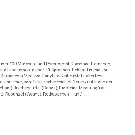
hen mittelalterlichen Märchenromane lieben:
von über 100 Märchen- und Paranormal-Romance-Romanen,
nd Leser:innen in über 30 Sprachen. Bekannt ist sie vor
Romance a Medieval Fairytale-Reihe (Mittelalterliche
innlicher, sorgfältig recherchierter Neuerzählungen der
nchant), Aschenputtel (Dance), Die kleine Meerjungfrau
t), Rapunzel (Weave), Rotkäppchen (Hunt),
 über 100 Märchen- und Paranormal-Romance-Romanen, mit weltweit me
l (Return) … siebenundzwanzig und es werden mehr, alle in
et und alle für Erwachsene geschrieben, die das Happily
 Ding sind, ist im Regal noch viel mehr zu entdecken.
, Heart of Steel- und Heart of Ice-Reihe (Schützende
schen-Frauen beschützen, in die sie sich verlieben, plus
 heutigen Perth herumlaufen, mit all dem Chaos, das