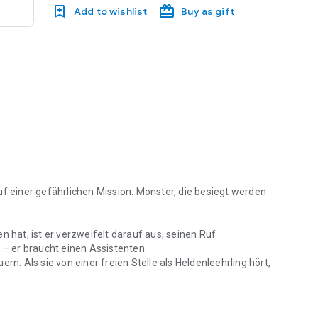
Add to wishlist
Buy as gift
uf einer gefährlichen Mission. Monster, die besiegt werden
hat, ist er verzweifelt darauf aus, seinen Ruf
 – er braucht einen Assistenten.
rn. Als sie von einer freien Stelle als Heldenleehrling hört,
uf einer gefährlichen Mission. Monster, die besiegt werden müssen. Es
ss doch aufregender sein als zu nähen.
h meistern – oder werden sie sich stattdessen ineinander