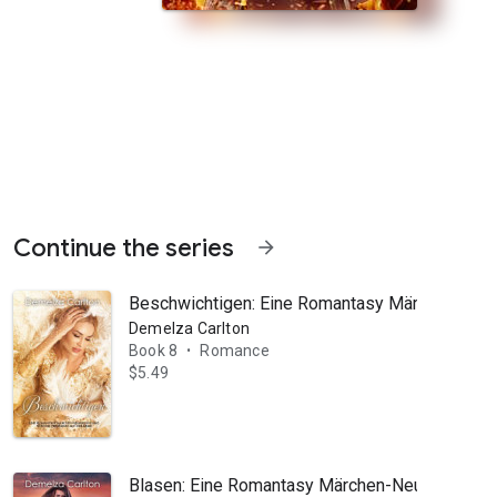
Continue the series
arrow_forward
Beschwichtigen: Eine Romantasy Märchen-Neuer
Demelza Carlton
Book 8
Romance
•
$5.49
 war einmal... Nachdem Georg einen Kampf gegen einen Drachen verloren
Blasen: Eine Romantasy Märchen-Neuerzählung 