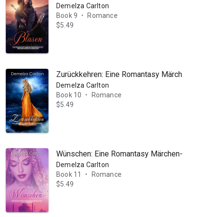
Demelza Carlton
Book 9
Romance
•
$5.49
Zurückkehren: Eine Romantasy Märchen-Neuerz
Demelza Carlton
Book 10
Romance
•
$5.49
Wünschen: Eine Romantasy Märchen-Neuerzähl
hr als 4 Millionen verkauften Exemplaren und Leser:innen in über 30
Demelza Carlton
Book 11
Romance
•
$5.49