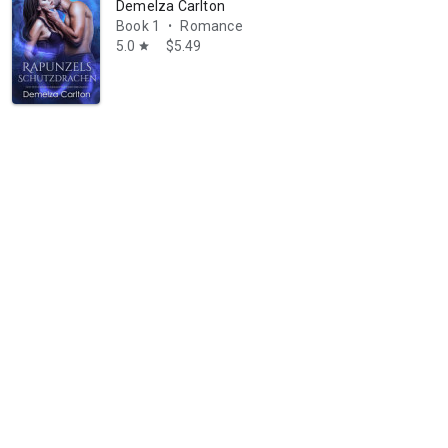
Demelza Carlton
Book 1
Romance
•
5.0
$5.49
star