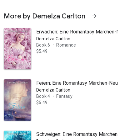
More by Demelza Carlton
arrow_forward
Erwachen: Eine Romantasy Märchen-Neuerzähl
Demelza Carlton
Book 6
Romance
•
$5.49
Feiern: Eine Romantasy Märchen-Neuerzählung
Demelza Carlton
Book 4
Fantasy
•
$5.49
Schweigen: Eine Romantasy Märchen-Neuerzähl