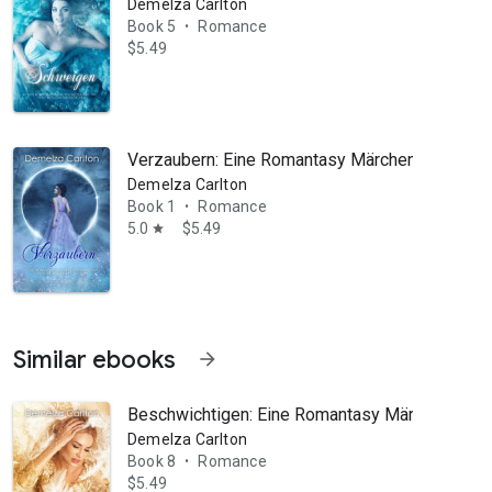
Demelza Carlton
Book 5
Romance
•
$5.49
Verzaubern: Eine Romantasy Märchen-Neuerzäh
Demelza Carlton
Book 1
Romance
•
5.0
$5.49
star
Similar ebooks
arrow_forward
Beschwichtigen: Eine Romantasy Märchen-Neuer
Demelza Carlton
Book 8
Romance
•
$5.49