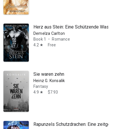
Herz aus Stein: Eine Schützende Wasserspeie
Demelza Carlton
Book 1
Romance
•
4.2
Free
star
Sie waren zehn
Heinz G. Konsalik
Fantasy
4.9
$7.93
star
Rapunzels Schutzdrachen: Eine zeitgenössis