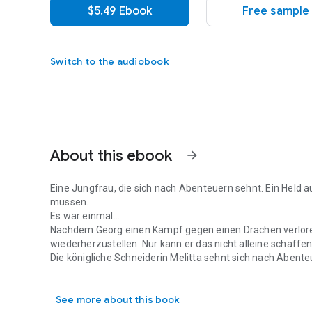
$5.49 Ebook
Free sample
Switch to the audiobook
About this ebook
arrow_forward
Eine Jungfrau, die sich nach Abenteuern sehnt. Ein Held a
müssen.
Es war einmal...
Nachdem Georg einen Kampf gegen einen Drachen verloren 
wiederherzustellen. Nur kann er das nicht alleine schaffen
Die königliche Schneiderin Melitta sehnt sich nach Abenteue
Eine Jungfrau, die sich nach Abenteuern sehnt. Ein Held a
ergreift sie sofort die Chance. Monster zu erschlagen mu
Kann das ungleiche Paar ihre Mission trotzdem erfolgreic
See more about this book
verlieben?