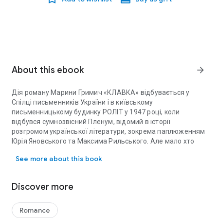
About this ebook
arrow_forward
Дія роману Марини Гримич «КЛАВКА» відбувається у
Спілці письменників України і в київському
письменницькому будинку РОЛІТ у 1947 році, коли
відбувся сумнозвісний Пленум, відомий в історії
розгромом української літератури, зокрема паплюженням
Юрія Яновського та Максима Рильського. Але мало хто
Дія роману Марини Гримич «КЛАВКА» відбувається у Спілці пис
знає, що розправою над цими двома класиками не
See more about this book
обмежилось: українських літераторів — колег по перу,
сусідів по дому — нацьковували одне на одного,
користуючись їхніми амбіціями. Учасники подій по-
Discover more
різному вийшли з нелегкої етичної ситуації — хто з високо
піднятою головою і посмішкою на устах, а хто в ганьбі і
досмертних докорах сумління.
Romance