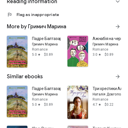
Reading information
expand_more
flag
Flag as inappropriate
More by Гримич Марина
arrow_forward
Падре Балтазар на прізвисько Тойво: Роман
Ажнабія на червон
Гримич Марина
Гримич Марина
Romance
Romance
5.0
$0.89
3.0
$0.89
star
star
Similar ebooks
arrow_forward
Падре Балтазар на прізвисько Тойво: Роман
Три хрестики Аліє:
Гримич Марина
Наталія Довгопол
Romance
Romance
5.0
$0.89
4.7
$0.22
star
star