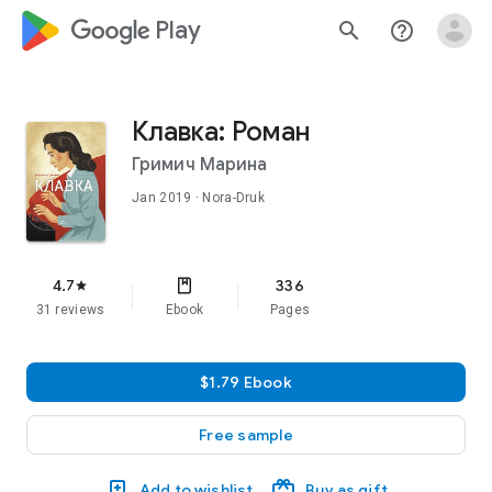
google_logo Play
search
help_outline
Клавка: Роман
Гримич Марина
Jan 2019
· Nora-Druk
4.7
336
star
31 reviews
Ebook
Pages
$1.79 Ebook
Free sample
Add to wishlist
Buy as gift