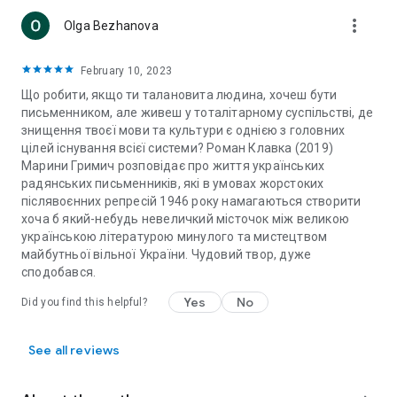
more_vert
Olga Bezhanova
February 10, 2023
Що робити, якщо ти талановита людина, хочеш бути
письменником, але живеш у тоталітарному суспільстві, де
знищення твоєї мови та культури є однією з головних
цілей існування всієї системи? Роман Клавка (2019)
Марини Гримич розповідає про життя українських
радянських письменників, які в умовах жорстоких
післявоєнних репресій 1946 року намагаються створити
хоча б який-небудь невеличкий місточок між великою
українською літературою минулого та мистецтвом
майбутньої вільної України. Чудовий твор, дуже
сподобався.
Yes
No
Did you find this helpful?
See all reviews