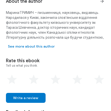
About the author
arrow_forward
Марина ГРИМИЧ – письменниця, науковець, видавець.
Народилася у Києві, закінчила слов'янське відділення
філологічного факультету київського університету ім.
Тараса Шевченка, доктор історичних наук, кандидат
філологічних наук, член Канадської спілки етнологів.
Літературну діяльність розпочала ще будучи студенткою,
Марина ГРИМИЧ – письменниця, науковець, видавець. Народилас
як перекладач зі словенської, сербохорватської та
See more about this author
македонської мов. У цей час з'явилися також її перші
поетичні добірки в журналах «Дніпро» та «Жовтень».
Автор 14 різножанрових романів, ряду публіцистичних
Rate this ebook
видань, продюсер літературного проекту «Люба
Tell us what you think.
Клименко».
Тричі ставала лауреатом літературного конкурсу
«Коронація слова», в тому числі – володарем першої
премії за роман «Егоїст» у 2002 році.
Write a review