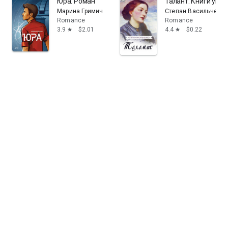
Юра: Роман
Талант: Книги укра
Марина Гримич
Степан Васильченко
Romance
Romance
3.9
$2.01
4.4
$0.22
star
star