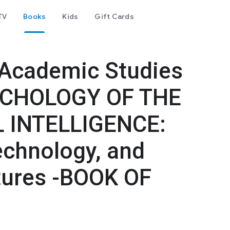
TV
Books
Kids
Gift Cards
l Academic Studies
YCHOLOGY OF THE
L INTELLIGENCE:
echnology, and
ctures -BOOK OF