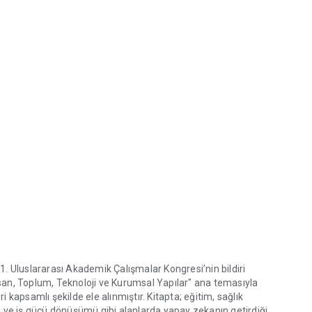
11. Uluslararası Akademik Çalışmalar Kongresi’nin bildiri
İnsan, Toplum, Teknoloji ve Kurumsal Yapılar" ana temasıyla
i kapsamlı şekilde ele alınmıştır. Kitapta; eğitim, sağlık
lik ve iş gücü dönüşümü gibi alanlarda yapay zekanın getirdiği