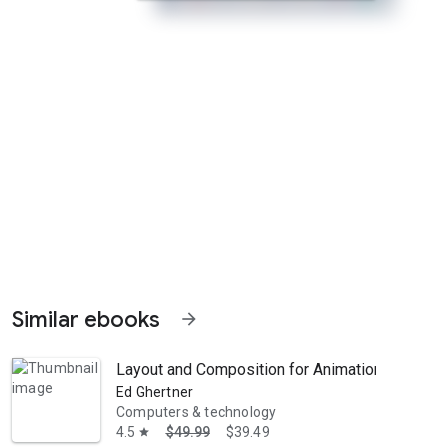
Similar ebooks
arrow_forward
Layout and Composition for Animation
Ed Ghertner
Computers & technology
4.5
$49.99
$39.49
star