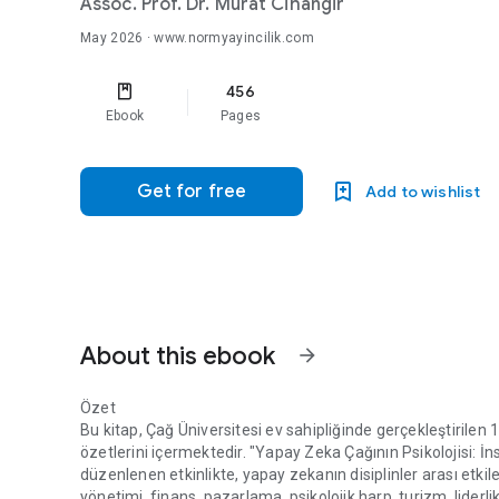
Assoc. Prof. Dr. Murat Cihangir
May 2026
· www.normyayincilik.com
456
Ebook
Pages
Get for free
Add to wishlist
About this ebook
arrow_forward
Özet
Bu kitap, Çağ Üniversitesi ev sahipliğinde gerçekleştirilen 
özetlerini içermektedir. "Yapay Zeka Çağının Psikolojisi: 
düzenlenen etkinlikte, yapay zekanın disiplinler arası etkiler
yönetimi, finans, pazarlama, psikolojik harp, turizm, lider