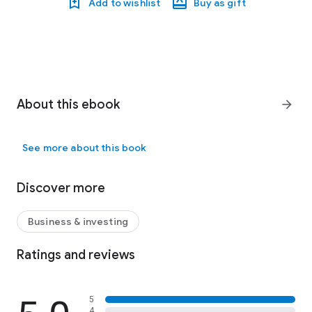
Add to wishlist
Buy as gift
About this ebook
arrow_forward
See more about this book
Discover more
Business & investing
Ratings and reviews
5
4