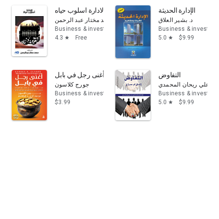
الإدارة الحديثة
الادارة اسلوب حياه
د. بشير العلاق
محمد مختار عبد الرحمن
Business & investing
Business & investing
4.3
Free
5.0
$9.99
star
star
التفاوض
أغنى رجل في بابل
 سعد علي ريحان المحمدي
جورج كلاسون
Business & investing
Business & investing
$3.99
5.0
$9.99
star