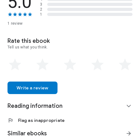
5.0
3
2
1
1 review
Rate this ebook
Tell us what you think.
Write a review
Reading information
expand_more
flag
Flag as inappropriate
Similar ebooks
arrow_forward