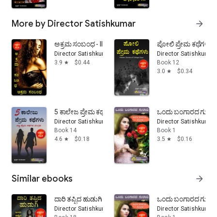
More by Director Satishkumar
arrow_forward
ಅಕ್ರಮ ಸಂಬಂಧ - Illegal Affair - Kannada Romantic Love
ಪೋಲಿ ಪ್ರೇಮ ಕಥೆಗಳು -
Director Satishkumar
Director Satishkumar
3.9
$0.44
Book 12
star
3.0
$0.34
star
5 ಕಾಲೇಜ ಪ್ರೇಮ ಕಥೆಗಳು - ಸಣ್ಣ ಪ್ರೇಮ ಕಥೆಗಳ ಸಂಗ್ರಹ: College
ಒಂದು ಬಂಗಾರದ ಗುಲಾಬಿ 
Director Satishkumar
Director Satishkumar
Book 14
Book 1
4.6
$0.18
3.5
$0.16
star
star
Similar ebooks
arrow_forward
ದಾರಿ ತಪ್ಪಿದ ಹುಡುಗಿ : ಒಂದು ಕಣ್ಣೀರ ಪ್ರೇಮಕಹಾನಿ - Kannada 
ಒಂದು ಬಂಗಾರದ ಗುಲಾಬಿ 
Director Satishkumar
Director Satishkumar