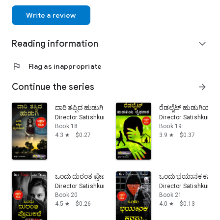
also he is the founder and CEO of Roaring Creations Pvt Ltd
India. For more updates follow him on all social media sites.
Write a review
Thanks You...
Reading information
expand_more
flag
Flag as inappropriate
Continue the series
arrow_forward
ದಾರಿ ತಪ್ಪಿದ ಹುಡುಗಿ : ಒಂದು ಕಣ್ಣೀರ ಪ್ರೇಮಕಹಾನಿ - Kannada 
ರೆಡಲೈಟ್ ಹುಡುಗಿಯ ಲೈ
Director Satishkumar
Director Satishkumar
Book 18
Book 19
4.3
$0.27
3.9
$0.37
star
star
ಒಂದು ದುರಂತ ಪ್ರೇಮಕಥೆ - Kannada Tragic Love Story: Kan
ಒಂದು ಭಯಾನಕ ಕನಸು...
Director Satishkumar
Director Satishkumar
Book 20
Book 21
4.5
$0.26
4.0
$0.13
star
star