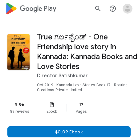
google_logo Play
search
help_outline
True ಗರ್ಲಫ್ರೆಂಡ್ - One
Friendship love story in
Kannada: Kannada Books and
Love Stories
Director Satishkumar
Oct 2019
·
Kannada Love Stories
Book 17
· Roaring
Creations Private Limited
3.8
17
star
89 reviews
Ebook
Pages
$0.09 Ebook