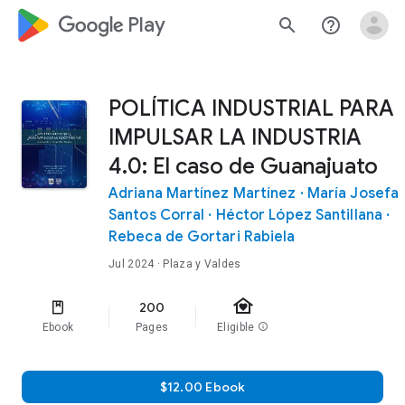
google_logo Play
search
help_outline
POLÍTICA INDUSTRIAL PARA
IMPULSAR LA INDUSTRIA
4.0: El caso de Guanajuato
Adriana Martínez Martínez
·
María Josefa
Santos Corral
·
Héctor López Santillana
·
Rebeca de Gortari Rabiela
Jul 2024
· Plaza y Valdes
family_home
200
Ebook
Pages
Eligible
info
$12.00 Ebook