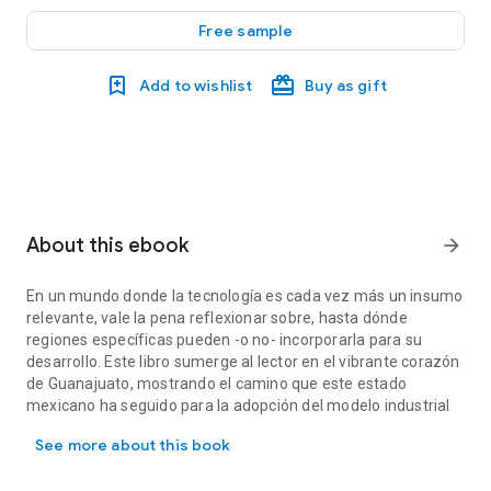
Free sample
Add to wishlist
Buy as gift
About this ebook
arrow_forward
E
n un mundo donde la tecnología es cada vez más un insumo
relevante, vale la pena reflexionar sobre, hasta dónde
regiones específicas pueden -o no- incorporarla para su
desarrollo. Este libro sumerge al lector en el vibrante corazón
de Guanajuato, mostrando el camino que este estado
mexicano ha seguido para la adopción del modelo industrial
En un mundo donde la tecnología es cada vez más un insumo releva
de la I4.0.
See more about this book
A
través de un análisis profundo y ejemplos concretos, el
texto que ahora tiene en sus manos, explora la evolución de