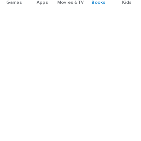
Games
Apps
Movies & TV
Books
Kids
Google Play
Play Pass
Play Points
Gift cards
Redeem
Refund policy
Kids & family
Parent Guide
Family sharing