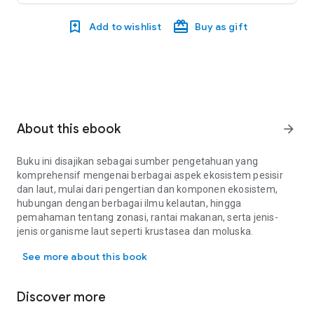
Add to wishlist
Buy as gift
About this ebook
arrow_forward
Buku ini disajikan sebagai sumber pengetahuan yang
komprehensif mengenai berbagai aspek ekosistem pesisir
dan laut, mulai dari pengertian dan komponen ekosistem,
hubungan dengan berbagai ilmu kelautan, hingga
pemahaman tentang zonasi, rantai makanan, serta jenis-
jenis organisme laut seperti krustasea dan moluska.
Buku ini disajikan sebagai sumber pengetahuan yang komprehensi
See more about this book
Discover more