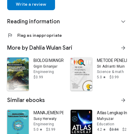
Write a review
Reading information
expand_more
flag
Flag as inappropriate
More by Dahlia Wulan Sari
arrow_forward
BIOLOGI MANGROVE: EKOLOGI, ADAPTASI, DAN PEN
METODE PENELITIAN
Gigin Ginanjar
Sri Adrianti Muin
Engineering
Science & math
$3.99
5.0
$3.99
star
Similar ebooks
arrow_forward
MANAJEMEN PERIKANAN TANGKAP
Atlas Lengkap Indon
Susy Herwaty
Mahyuzar
Engineering
Education
5.0
$3.99
4.2
$3.84
$2.92
star
star