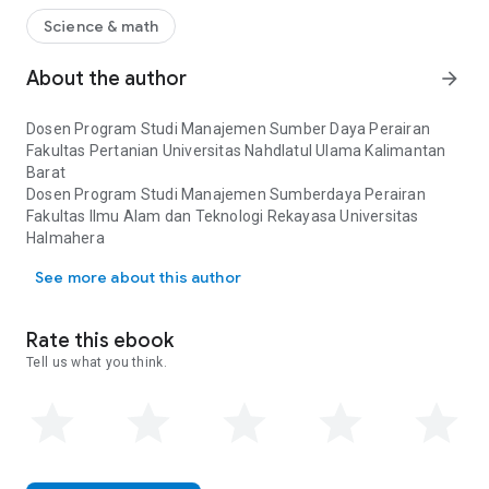
Science & math
About the author
arrow_forward
Dosen Program Studi Manajemen Sumber Daya Perairan
Fakultas Pertanian Universitas Nahdlatul Ulama Kalimantan
Barat
Dosen Program Studi Manajemen Sumberdaya Perairan
Fakultas Ilmu Alam dan Teknologi Rekayasa Universitas
Halmahera
Dosen Program Studi Manajemen Sumber Daya Perairan Fakultas 
Dosen
See more about this author
Badan Riset dan Inovasi Nasional (BRIN)
Dosen Manajemen Sumberdaya Perairan di Laboratorium
Konservasi Sumberdaya Perairan
Rate this ebook
Dosen Program Studi Pemanfaatan SumberDaya Perairan
Tell us what you think.
Akademi Perikanan Kamasan Biak
Dosen
Dosen Program Studi Teknik Lingkungan Fakultas Teknik dan
Sains Universitas Pembangunan Nasional “Veteran” Jawa
Timur
Dosen