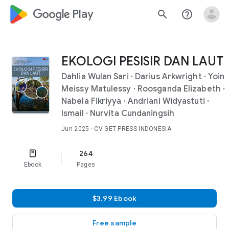
google_logo Play
search
help_outline
EKOLOGI PESISIR DAN LAUT
Dahlia Wulan Sari
·
Darius Arkwright
·
Yoin
Meissy Matulessy
·
Roosganda Elizabeth
·
Nabela Fikriyya
·
Andriani Widyastuti
·
Ismail
·
Nurvita Cundaningsih
Jun 2025
· CV GET PRESS INDONESIA
264
Ebook
Pages
$3.99 Ebook
Free sample