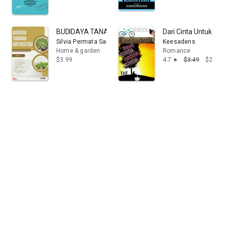
BUDIDAYA TANAMAN HORTIKULTURA
Dari Cinta Untuk Cin
Silvia Permata Sari
Keesadens
Home & garden
Romance
$3.99
4.7
$3.49
$2.65
star