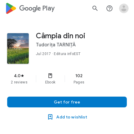
google_logo Play
search
help_outline
Câmpia din noi
Tudorița TARNIȚĂ
Jul 2017
· Editura infoEST
4.0
102
star
2 reviews
Ebook
Pages
Get for free
Add to wishlist