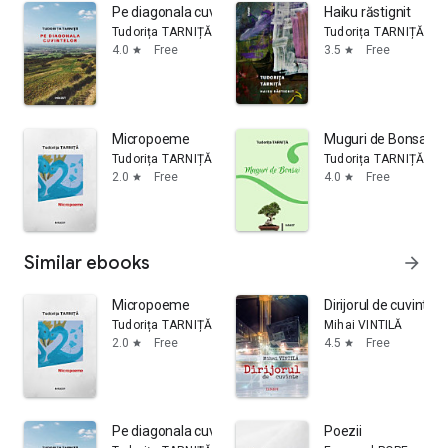
Pe diagonala cuvintelor
Haiku răstignit
Tudorița TARNIȚĂ
Tudorița TARNIȚĂ
4.0
Free
3.5
Free
star
star
Micropoeme
Muguri de Bonsai
Tudorița TARNIȚĂ
Tudorița TARNIȚĂ
2.0
Free
4.0
Free
star
star
Similar ebooks
arrow_forward
Micropoeme
Dirijorul de cuvinte
Tudorița TARNIȚĂ
Mihai VINTILĂ
2.0
Free
4.5
Free
star
star
Pe diagonala cuvintelor
Poezii