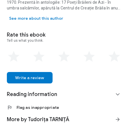
1970. Prezentă în antologiile: 17 Poeți Brăileni de Azi - În
umbra salcâmilor, apărută la Centrul de Creație Brăila în anul
Tudorița TARNIȚĂ s-a născut la 7 februarie 1958 în comuna Traian din 
1998, realizată de prof. Nicolae Ungureanu și în cea a
See more about this author
Cenaclului Literar Panait Istrati al Bibliotecii Județene Brăila
Poeții în cetate, apărută în anul 2015. A publicat în: Analele
Brăilei, Dunărea, Luceafărul, România literară, Flacăra, Vatra.
Rate this ebook
Este laureată a mai multor concursuri județene și
Tell us what you think.
interjudețene de poezie.
Write a review
Reading information
expand_more
flag
Flag as inappropriate
More by Tudorița TARNIȚĂ
arrow_forward