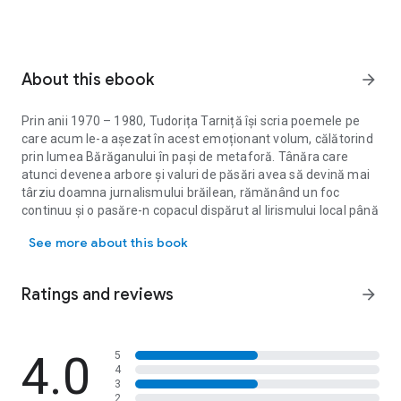
About this ebook
arrow_forward
Prin anii 1970 – 1980, Tudorița Tarniță își scria poemele pe
care acum le-a așezat în acest emoționant volum, călătorind
prin lumea Bărăganului în pași de metaforă. Tânăra care
atunci devenea arbore și valuri de păsări avea să devină mai
târziu doamna jurnalismului brăilean, rămănând un foc
continuu și o pasăre-n copacul dispărut al lirismului local până
Prin anii 1970 – 1980, Tudorița Tarniță își scria poemele pe care
în zilele noastre. Din poemele poetei răzbate poezia
See more about this book
adevărată. Dincolo de contextul în care toamnele se
ascundeau în cuvinte, a continuat să meargă mereu pe un
drum interzis atât în poezie dar mai ales în profesia de
Ratings and reviews
arrow_forward
jurnalist. Câmpia din noi reușește să fie o carte de debut,
rotundă ca o vocală, în care este exprimat cu tărie un crez
personal de cum trebuie să existe omul, poetul și jurnalistul
indiferent de epoca în care trăiește: Până când să rămân în
4.0
5
4
tipare/ Dăltuite din doi corcoduși,/ Până când să mănânc fără
3
sare/ Și să scriu.../ Poezii cu mănuși? Volumul este închinat
2