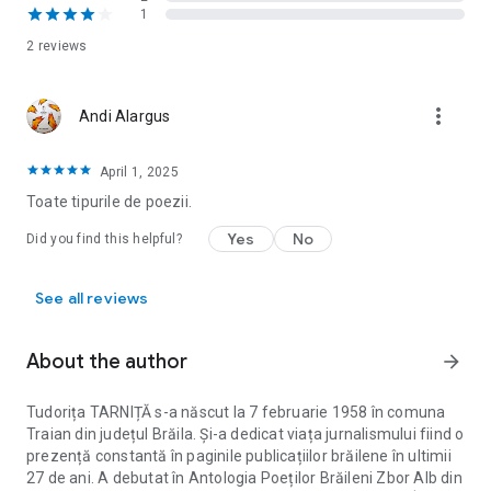
părinților poetei întru recunoștință și neuitare: Tatăl meu/
1
Este primul voievod al câmpiei./ Pe umerii lui,/ Bărăganu-
2 reviews
ncolțește rotund,/ Ca o pâine. În carte există și poezii
dedicate fiului. Câmpia din noi povestește, încă de pe prima
copertă, minunata lume a copilăriei și tinereții trăite în liniștea
more_vert
Andi Alargus
Bărăganului de altădată și se constituie într-o adevărată odă
închinată naturii.
Virgil ANDRONESCU
April 1, 2025
Toate tipurile de poezii.
Yes
No
Did you find this helpful?
See all reviews
About the author
arrow_forward
Tudorița TARNIȚĂ s-a născut la 7 februarie 1958 în comuna
Traian din județul Brăila. Și-a dedicat viața jurnalismului fiind o
prezență constantă în paginile publicațiilor brăilene în ultimii
27 de ani. A debutat în Antologia Poeților Brăileni Zbor Alb din