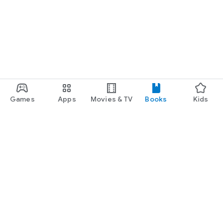
Games
Apps
Movies & TV
Books
Kids
Google Play
Play Pass
Play Points