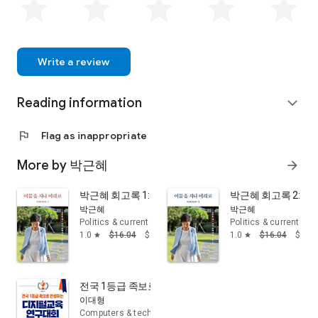
부유죄 및 유죄가 인정되어 징역 24년 및 벌금 180억 원을 선고받
았으며, 2018년 8월 24일 2심에서 징역 25년 및 벌금 200억 원으
로 형량이 늘어났다. 2018년 7월 20일 혐의 3개에 대한 1심에서
는 2개가 인정되어 징역 8년 및 추징금 33억 원을 선고받은 상태
이다. 2개 재판을 합치면 혐의가 총 21개, 형벌은 총 33년형과 벌
Write a review
금 200억 원과 추징금 33억 원이다.
Reading information
expand_more
flag
Flag as inappropriate
More by 박근혜
arrow_forward
박근혜 회고록 1: 어둠을 지나 미래로
박근혜 회고록 2: 
박근혜
박근혜
Politics & current events
Politics & current eve
1.0
$16.04
$9.99
1.0
$16.04
$9.99
star
star
전국 1등급 족보로 완성하는 디지털교육연구대회
이대형
Computers & technology