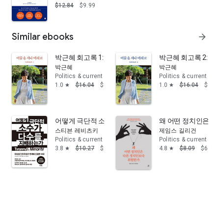
$12.84
$9.99
Similar ebooks
arrow_forward
박근혜 회고록 1: 어둠을 지나 미래로
박근혜 회고록 2: 
박근혜
박근혜
Politics & current events
Politics & current eve
1.0
$16.04
$9.99
1.0
$16.04
$9.99
star
star
어떻게 극단적 소수가 다수를 지배하는가
왜 어떤 정치인은 
스티븐 레비츠키
제임스 길리건
Politics & current events
Politics & current eve
3.8
$10.27
$8.22
4.8
$8.09
$6.80
star
star