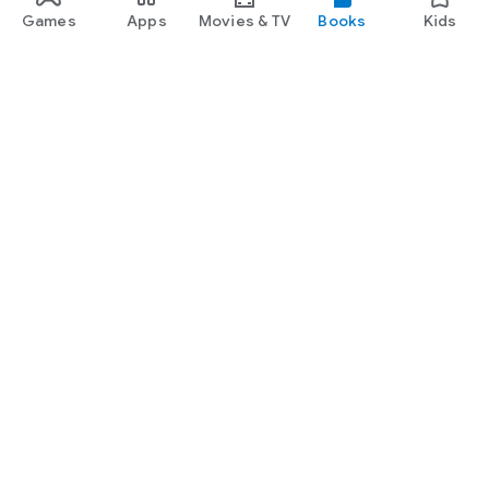
Games
Apps
Movies & TV
Books
Kids
Google Play
Play Pass
Play Points
Gift cards
Redeem
Refund policy
Kids & family
Parent Guide