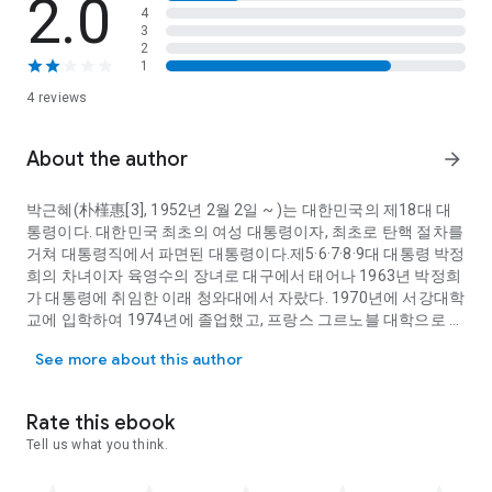
2.0
4
3
2
1
4 reviews
About the author
arrow_forward
박근혜(朴槿惠[3], 1952년 2월 2일 ~ )는 대한민국의 제18대 대
통령이다. 대한민국 최초의 여성 대통령이자, 최초로 탄핵 절차를
거쳐 대통령직에서 파면된 대통령이다.제5·6·7·8·9대 대통령 박정
희의 차녀이자 육영수의 장녀로 대구에서 태어나 1963년 박정희
가 대통령에 취임한 이래 청와대에서 자랐다. 1970년에 서강대학
교에 입학하여 1974년에 졸업했고, 프랑스 그르노블 대학으로 유
박근혜(朴槿惠[3], 1952년 2월 2일 ~ )는 대한민국의 제18대 
학길에 올랐다가 1974년 모친 사후 귀국하여 1979년 10.26 사건
See more about this author
이전까지 사실상 대통령 배우자 직무를 대행하였다. 아버지가 서
거한 후에는 청와대에서 나와 육영재단과 정수장학회의 이사장
을 지냈다.박근혜는 대기업 관련 범죄·문화예술계 블랙리스트 등
Rate this ebook
혐의 18개 와 국정원 특활비 · 공천개입 등 혐의 3개에 대해 각각
Tell us what you think.
재판을 받고 있다. 전자는 2심, 후자는 1심 판결이 나온 상태이다.
2018년 4월 6일 18개 혐의에 대한 1심에서는 혐의 16개에서 일