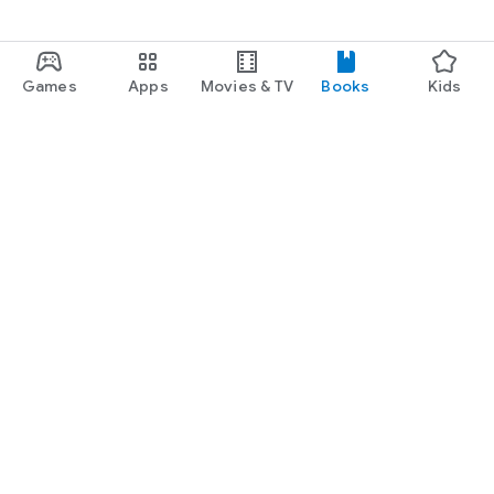
Games
Apps
Movies & TV
Books
Kids
Google Play
Play Pass
Play Points
Gift cards
Redeem
Refund policy