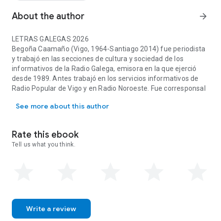
About the author
arrow_forward
LETRAS GALEGAS 2026
Begoña Caamaño (Vigo, 1964-Santiago 2014) fue periodista
y trabajó en las secciones de cultura y sociedad de los
informativos de la Radio Galega, emisora en la que ejerció
desde 1989. Antes trabajó en los servicios informativos de
Radio Popular de Vigo y en Radio Noroeste. Fue corresponsal
LETRAS GALEGAS 2026 Begoña Caamaño (Vigo, 1964-Santiago 2014) fu
en Vigo de la
Axencia Galega de Noticias
y del desaparecido
See more about this author
periódico madrileño
El Sol
. Colaboró en
A Nosa Terra
,
Tempos
y
Novas da Galiza
, y fue autora de reportajes y artículos en las
revistas
Festa da Palabra
,
Silenciada
y
DeLiberadaMente
.
Rate this ebook
Tell us what you think.
Write a review