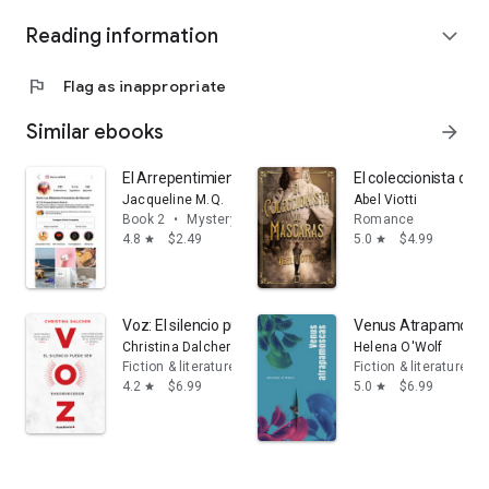
Reading information
expand_more
flag
Flag as inappropriate
Similar ebooks
arrow_forward
El Arrepentimiento Musical: Un Misterio Familiar con C
El coleccionista de
Jacqueline M.Q.
Abel Viotti
Book 2
•
Mystery & thrillers
Romance
4.8
$2.49
5.0
$4.99
star
star
Voz: El silencio puede ser ensordecedor
Venus Atrapamosc
Christina Dalcher
Helena O'Wolf
Fiction & literature
Fiction & literature
4.2
$6.99
5.0
$6.99
star
star