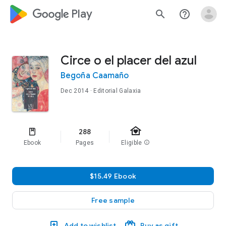
google_logo Play
search
help_outline
Circe o el placer del azul
Begoña Caamaño
Dec 2014
· Editorial Galaxia
family_home
288
Ebook
Pages
Eligible
info
$15.49 Ebook
Free sample
Add to wishlist
Buy as gift