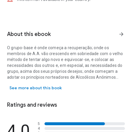
About this ebook
arrow_forward
O grupo-base é onde começa a recuperação; onde os
membros de A.A. vão crescendo em sobriedade com o velho
método de tentar algo novo e equivocar-se, e colocar as
necessidades dos outros e, em especial, as necessidades do
grupo, acima dos seus próprios desejos; onde começam a
adotar os princípios norteadores de Alcoólicos Anônimos
O grupo-base é onde começa a recuperação; onde os membros de A
como uma realidade que opera em suas vidas.
See more about this book
Ratings and reviews
4.0
5
4