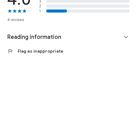
3
2
1
4 reviews
Reading information
expand_more
flag
Flag as inappropriate