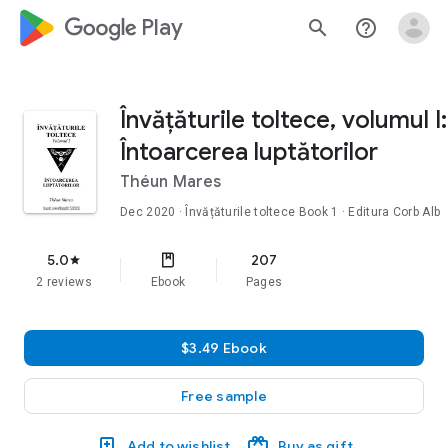
google_logo Play
search
help_outline
Învățăturile toltece, volumul I:
Întoarcerea luptătorilor
Théun Mares
Dec 2020
·
Învățăturile toltece
Book 1
· Editura Corb Alb
5.0
207
star
2 reviews
Ebook
Pages
$3.49 Ebook
Free sample
Add to wishlist
Buy as gift