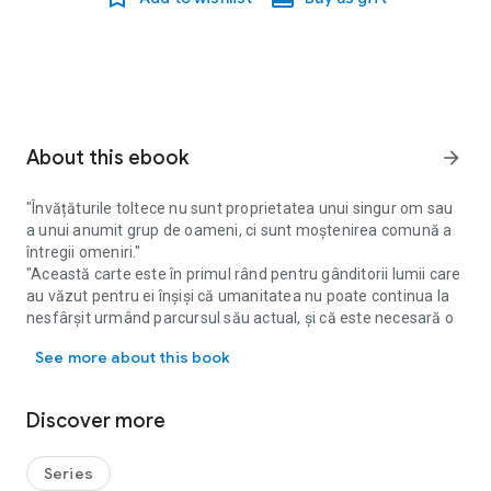
About this ebook
arrow_forward
"Învățăturile toltece nu sunt proprietatea unui singur om sau
a unui anumit grup de oameni, ci sunt moștenirea comună a
întregii omeniri."
"Această carte este în primul rând pentru gânditorii lumii care
au văzut pentru ei înșiși că umanitatea nu poate continua la
nesfârșit urmând parcursul său actual, și că este necesară o
"Învățăturile toltece nu sunt proprietatea unui singur om sau a un
schimbare drastică a atitudinilor și gândirii umane, dacă se
See more about this book
vrea ca prosperitatea lumii să fie asigurată. În al doilea rând,
este pentru cei cărora adevărul le este mai important decât
cuvintele, care consideră cunoașterea experiențială ca fiind
Discover more
darul neprețuit al vieții și care recunosc interrelaționarea,
interdependența și interacțiunea întregii vieți. Dar, poate cel
mai important dintre toate, această carte este pentru cei
Series