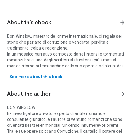
About this ebook
arrow_forward
Don Winslow, maestro del crime internazionale, ci regala sei
storie che parlano di corruzione e vendetta, perdita e
tradimento, colpa e redenzione.
In un mosaico narrativo composto da sei intensi e tormentati
romanzi brevi, uno degli scrittori statunitensi più amati al
mondo ritorna ai temi cardine della sua opera e ad alcuni dei
Don Winslow, maestro del crime internazionale, ci regala sei storie
suoi personaggi più iconici, per esplorare la ferocia ma anche
See more about this book
la nobiltà che definiscono la condizione umana.
Da questo libro, già pubblicato con il titolo Broken, a Febbraio
2026 un grande film con Chris Hemsworth, Halle Berry, Mark
About the author
arrow_forward
Ruffalo, Barry Keoghan e Monica Barbaro.
Una serie di furti di gioielli sulla Highway 101 è rimasta
irrisolta per anni, perché il ladro si attiene scrupolosamente a
DON WINSLOW
un ferreo codice di comportamento. Ma l’istinto del detective
Ex investigatore privato, esperto di antiterrorismo e
Lou Lubesnick gli dice che è il lavoro di un solo uomo: per
consulente giuridico, è l’autore di ventuno romanzi che sono
stanarlo lui è disposto a infrangere ogni regola.
diventati bestseller mondiali vincendo innumerevoli premi.
Tra le sue opere spiccano Corruzione, Il cartello, Il potere del