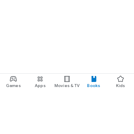
sintesi risplendono in questa raccolta di sei novelle” — New
York Magazine
"Una splendida raccolta di racconti crime" — Kirkus Reviews
"Raccontato con grande stile, questo è uno dei miei libri
preferiti dell'anno" — Daily Mail
Games
Apps
Movies & TV
Books
Kids
Google Play