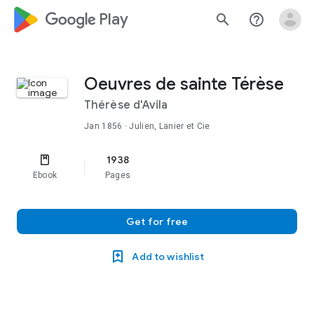
google_logo Play
search
help_outline
Oeuvres de sainte Térèse
Thérèse d'Avila
Jan 1856
· Julien, Lanier et Cie
1938
Ebook
Pages
Get for free
Add to wishlist