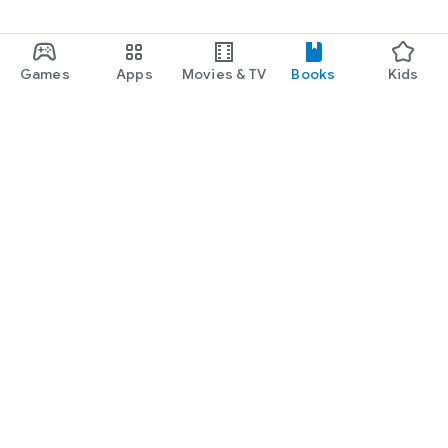
Games
Apps
Movies & TV
Books
Kids
Google Play
Play Pass
Play Points
Gift cards
Redeem
Refund policy