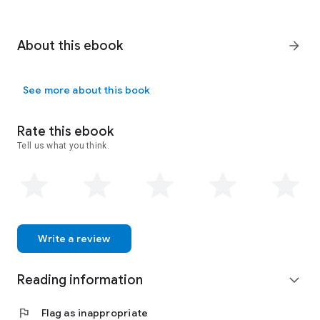
About this ebook
arrow_forward
See more about this book
Rate this ebook
Tell us what you think.
Write a review
Reading information
expand_more
flag
Flag as inappropriate