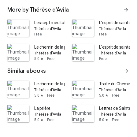
More by Thérèse d'Avila
arrow_forward
Les sept méditations de Ste Therese sur le Pater. Dix-s
L'esprit de sainte T
Thérèse d'Avila
Thérèse d'Avila
Free
Free
Le chemin de la perfection de sainte Therese avec les M
L'esprit de sainte T
Thérèse d'Avila
Thérèse d'Avila
5.0
Free
Free
star
Similar ebooks
arrow_forward
Le chemin de la perfection de sainte Therese avec les M
Traite du Chemin de 
Thérèse d'Avila
Thérèse d'Avila
5.0
Free
5.0
Free
star
star
La prière
Lettres de Sainte T
Thérèse d'Avila
Thérèse d'Avila
5.0
Free
5.0
Free
star
star