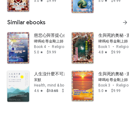
5.0
$9.99
5.0
$9.99
star
star
丸一瓶、很多加持法物 」予
移喜泰賢
及
啤嗎哈尊
兩位金剛上
師。(註：依怙主
夏札(
戚操) 生紀多傑
法王，
為當今世上唯一有
眾多於數百年前出土的巖藏法要授記及預言的頂級
法王。)
Similar ebooks
arrow_forward
C. 因對慈善公益事業作出的努力，
啤嗎哈尊
金剛上師得到社會的
廣泛認
可，獲得多項榮譽稱號。
慈悲心與菩提心的觀修(4): 掌握投生的重要因素．成
生與死的奥秘 - 瀕
啤嗎哈尊金剛上師
啤嗎哈尊金剛上師
Book 4
•
Religion & spirituality
Book 1
•
Religion & s
5.0
$9.99
4.8
$9.99
star
star
人生沒什麼不可放下: 弘一法師的人生智慧，找回安適
生與死的奧秘 - 瀕
宋默
啤嗎哈尊金剛上師
Health, mind & body
Book 3
•
Religion & s
4.6
$13.65
$9.99
5.0
$9.99
star
star