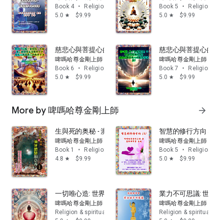
節」, 因而突顯了
啤嗎哈
尊
金剛上師的高度實修水準及智慧。
Book 4
•
Religion & spirituality
Book 5
•
Religion & s
除此之外，
啤嗎哈尊
金剛上師亦具備卓越的領導才能及創新能
5.0
$9.99
5.0
$9.99
star
star
力，
不斷進修新知識以協助弘法利生。諸如電腦知識、排版、
影
片剪接及製作、編寫資料庫程式、文書處理等，
均好學不倦地盡
心學習。近年更與
移喜泰賢
金剛上師合力創辦「
生命提昇慈善基
慈悲心與菩提心的觀修(6): 對比「心經、金剛經、大
慈悲心與菩提心的觀修
金會」以推行「生死教育」,倡議籌辦「
生命提昇醫院」, 將《西
啤嗎哈尊金剛上師
啤嗎哈尊金剛上師
藏度亡經》
的救助與現實社會的需要及慈善事業互相結合，以利
Book 6
•
Religion & spirituality
Book 7
•
Religion & s
益一切面對「
生關死劫」的所有人類，救助之法甚至可以遍及一
5.0
$9.99
5.0
$9.99
star
star
切眾生，
無論他們是否有任何宗教的信仰。
啤嗎哈尊
金剛上師的著作、演講、出版之多媒體光碟、書刊、
及
雜誌，至現今已多達150餘款，更分別擔任《蓮花海》及《
生命
More by 啤嗎哈尊金剛上師
提昇》雙月刊的總編輯，廣傳佛教之教義外，
並著重於淨化人心
arrow_forward
與提升精神力量，創建和諧社會。
由於
啤嗎哈尊
金剛上師的領導才能及創新能力得到廣泛的認同，
生與死的奥秘 - 瀕死體驗的意義 1: 重新認識生命的意
智慧的修行方向 5:
分別：
啤嗎哈尊金剛上師
啤嗎哈尊金剛上師
A. 獲
移喜泰賢
金剛上師於2010年9月授予「傳承上師」
之資格；
Book 1
•
Religion & spirituality
Book 5
•
Religion & s
並於2011年3月19日舉行正式陞座典禮。
4.8
$9.99
5.0
$9.99
star
star
B.
移喜泰賢
金剛上師將授予
啤嗎哈尊
阿闍黎「傳承上師」
資格之
事，向依怙主
夏札(戚操)生紀多傑
法王稟告，獲依怙主
夏札(戚
操)生紀多傑
法王於2010年 11月2日從
尼泊爾
派專
人賜予 (1) 長
一切唯心造: 世界萬物及眾生存在的奧秘
業力不可思議: 世
壽佛像一尊、(2) 依怙主
夏札(戚操)
生紀多傑
法王著作3函、(3)
啤嗎哈尊金剛上師
啤嗎哈尊金剛上師
佛塔一尊，分別作為「佛身、佛語、
佛意」之「加持」。之後
夏
Religion & spirituality
Religion & spirituality
札
法王再於2010年11月15日托人
帶來賜贈之「兩套鈴杵、甘露