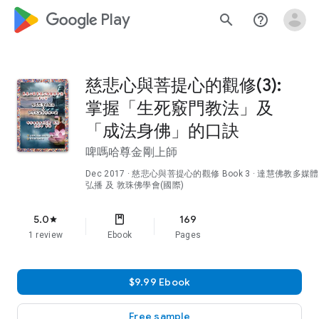
google_logo Play
search
help_outline
慈悲心與菩提心的觀修(3):
掌握「生死竅門教法」及
「成法身佛」的口訣
啤嗎哈尊金剛上師
Dec 2017
·
慈悲心與菩提心的觀修
Book 3
· 達慧佛教多媒體
弘播 及 敦珠佛學會(國際)
5.0
169
star
1 review
Ebook
Pages
$9.99 Ebook
Free sample