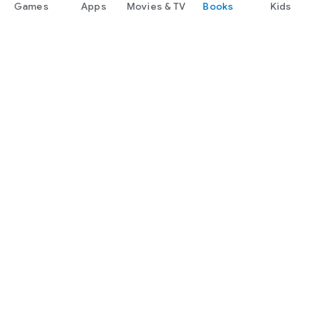
Games
Apps
Movies & TV
Books
Kids
Google Play
Play Pass
Play Points
Gift cards
Redeem
Refund policy
Kids & family
Parent Guide