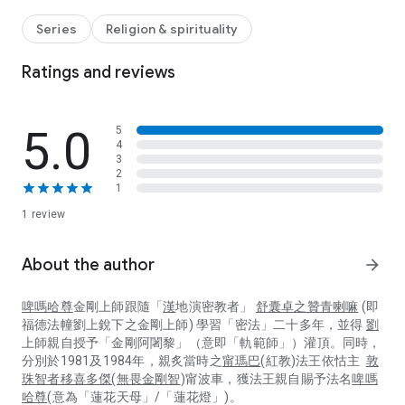
如果你不懂得去認識及珍惜這兩個機會，你便會和普通人一樣繼
續往生重投輪迴。因此，除了之前集數解說過的「啟動進入法界
Series
Religion & spirituality
程式」，我們都必須掌握「生死竅門的教法」。
Ratings and reviews
究竟「死亡」的階段會出現什麼情況？
為什麼我們需要知道「死亡」時候的情況？
我們可以化「危險」為「機會」嗎 ？
5.0
5
4
能夠利用「死亡」時出現的「黃金機會」，正是「密乘」能夠幫
3
助眾生快速「脫離輪迴」，甚至「成佛」的關鍵所在。
2
1
「中陰文武百尊」如何關鍵時候幫助我們？
《法界寶藏論》蘊藏著成「法身佛」的口訣？
1 review
這些珍貴的知識和教法都會由一位具功德、具智慧、具證量及具
清淨傳承的「正法上師」啤嗎哈尊金剛上師在這一本書一一向大
About the author
arrow_forward
家加以解說及傳授，請大家萬勿錯過。
啤嗎哈尊
金剛上師跟隨「
漢
地演密教者」
舒囊卓之贊青喇嘛
(
即
由於此系列書本內容對眾生有莫大好處，建議大家觀看所有此系
福德法幢劉上銳下之金剛上師) 學習「密法」二十多年，並得
劉
列書本所有集數，並推廣給其他人，種下無量功德，迴向一切如
上師親自授予「金剛阿闍黎」（意即「軌範師」）灌頂。同時，
母有情。
分別於1981及1984年，親炙當時之
甯瑪巴
(紅教)
法王依怙主
敦
珠智者移喜多傑(無畏金剛智
)甯波車，
獲法王親自賜予法名
啤嗎
願善妙增長
哈尊
(意為「蓮花天母」/「蓮花燈」)。