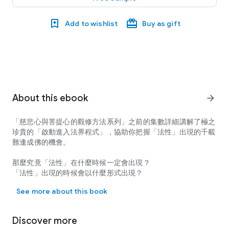
Add to wishlist
Buy as gift
About this ebook
arrow_forward
「慈悲心與菩提心的觀修方法系列」之前的集數詳細講解了極之
珍貴的「啟動進入法界程式」，協助你把握「法性」出現的千載
難逢成佛的機會。
那麼究竟「法性」在什麼時候一定會出現？
「法性」出現的時候會以什麼形式出現？
「慈悲心與菩提心的觀修方法系列」之前的集數詳細講解了極之珍貴
錯失「法性」出現的時機之後，我們會發生什麼事情？
See more about this book
原來當我們的意識出現重大的轉接階段時，「法性」便有機會出
現。而「死亡」就是最大的轉接期，是釋迦牟尼佛說的生關死
Discover more
劫。在「死亡」的階段中，「法性」會至少有兩次出現的機會。