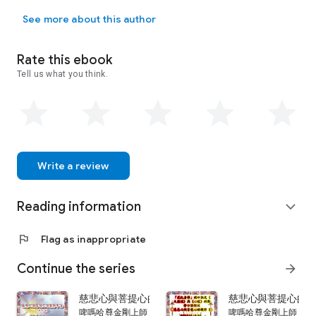
啤嗎哈尊金剛上師跟隨「漢地演密教者」 舒囊卓之贊青喇嘛 (即福德
啤嗎哈尊
金剛上師現以當今被公認為修持最具證量及德高望重之
See more about this author
藏
密
甯瑪派
(紅教) 依怙主
夏札(戚操)生紀多傑
法王為其「
根本上
師」。並得依怙主
夏札(戚操)生紀多傑
法王賜「法衣」。
依怙
主
夏札(戚操)生紀多傑
法王更賜予
啤嗎哈尊
金剛上師 (
1)長壽佛
Rate this ebook
像一尊、(2)依怙主
夏札(戚操)生紀多傑
法王著作
3函、(3)佛塔一
Tell us what you think.
尊，分別作為「佛身、佛語、佛意」之「
陞座加持」。之後依怙
主
夏札(戚操)生紀多傑
法王再托人帶來「
兩套鈴杵、甘露丸一
瓶、很多加持法物 」等作為「後續的加持」。
啤嗎哈尊
金剛上師也是
敦珠佛學會
的創辦人及指定導師之一，
全
力弘揚佛法，以利益一切如母有情。其所演譯之佛法深入淺出，
見解精闢獨到。分別以真實體驗、科學分析、人生百態、經典故
事、
佛陀金句、深層分析、結構推理等不同的層面，將深層的佛
Write a review
法，
以入世之事理，注入人「心」。即使已經對佛法有一定認識
的眾生，
在聽聞此等演譯之後，對佛法之認識不單更深一層，而
Reading information
且有「
豁然開竅」的感覺。最令人讚嘆之佛法實修講解為「空
expand_more
性：
非有非空」、「一切唯心造」、「業力不可思議」、「放生
與因果」
、「四加行之重要性」、7集之「生與死的奧秘」、13
flag
Flag as inappropriate
集之「
顯密實修課程」、22集之「藏密修持精華」：即7集「修
心篇」
及15集「死後世界篇」、8集的「事師50頌」 、多集的
Continue the series
arrow_forward
「名相講解」例如「十二因緣與成佛的關係：眾生的來源」
、證
量與神通如何分、菩薩戒精華等等 ，
還有其他種種的實修開
慈悲心與菩提心的觀修(4): 掌握投生的重要因素．成
慈悲心與菩提心的觀
示。其中很多內容，
均為前人所未能深入解釋的「精闢實修細
啤嗎哈尊金剛上師
啤嗎哈尊金剛上師