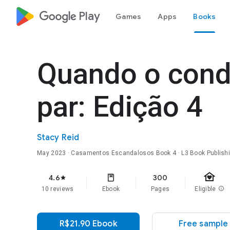
google_logo Play
Games
Apps
Books
Quando o cond
par: Edição 4
Stacy Reid
May 2023
·
Casamentos Escandalosos
Book 4
· L3 Book Publish
family_home
4.6
300
star
10 reviews
Ebook
Pages
Eligible
info
R$21.90 Ebook
Free sample