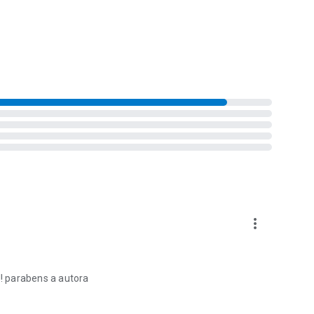
more_vert
!! parabens a autora