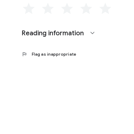
Reading information
expand_more
flag
Flag as inappropriate