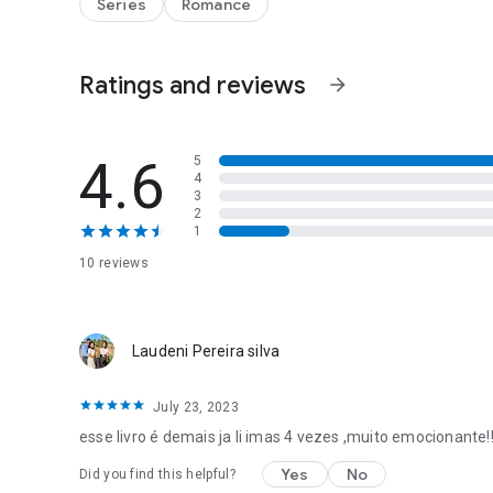
Series
Romance
Ratings and reviews
arrow_forward
4.6
5
4
3
2
1
10 reviews
Laudeni Pereira silva
July 23, 2023
esse livro é demais ja li imas 4 vezes ,muito emocionante!
Yes
No
Did you find this helpful?