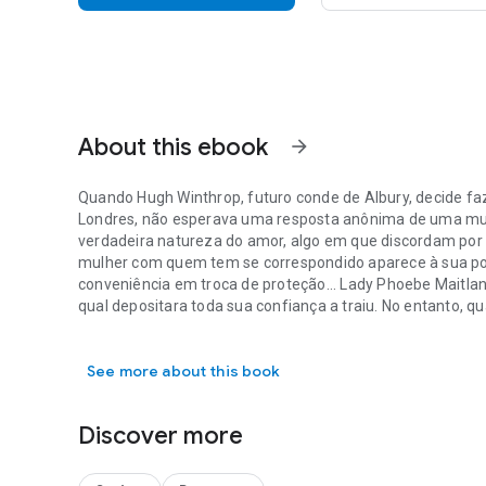
About this ebook
arrow_forward
Quando Hugh Winthrop, futuro conde de Albury, decide f
Londres, não esperava uma resposta anônima de uma mulh
verdadeira natureza do amor, algo em que discordam por c
mulher com quem tem se correspondido aparece à sua p
conveniência em troca de proteção... Lady Phoebe Maitl
qual depositara toda sua confiança a traiu. No entanto, qu
Quando Hugh Winthrop, futuro conde de Albury, decide fa
percebe que ele evita abrir o coração e possui segredos
que a paixão se incendeia entre eles, o passado de Phoebe
See more about this book
nem mesmo a força do amor pode ser o bastante para man
Discover more