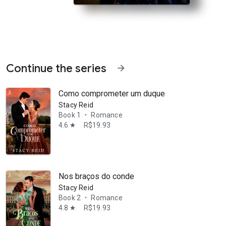
Continue the series
arrow_forward
Como comprometer um duque
Stacy Reid
Book 1
Romance
•
4.6
R$19.93
star
rava uma resposta anônima de uma mulher tão sagaz quanto ele. A tr
Nos braços do conde
Stacy Reid
Book 2
Romance
•
4.8
R$19.93
star