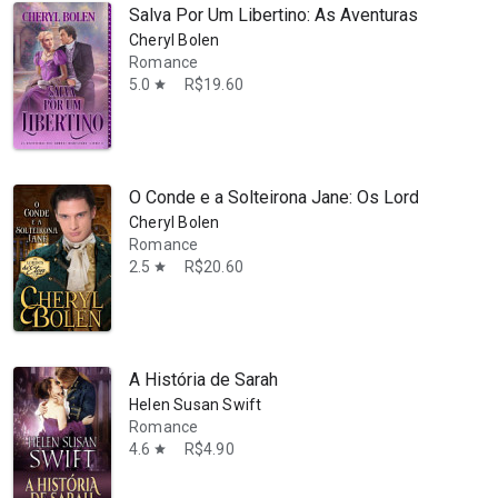
Salva Por Um Libertino: As Aventuras dos Irmão
Cheryl Bolen
Romance
5.0
R$19.60
star
O Conde e a Solteirona Jane: Os Lordes de Eton
Cheryl Bolen
Romance
2.5
R$20.60
star
tem mais de vinte livros publicados. Seu livro de estreia, The Duke'
A História de Sarah
Helen Susan Swift
Romance
4.6
R$4.90
star