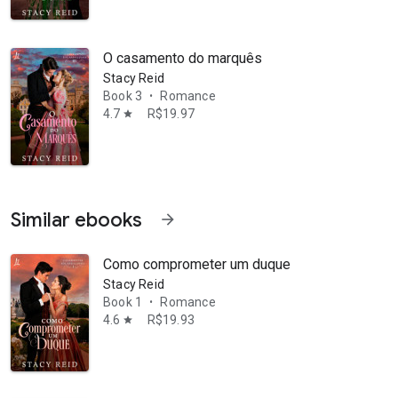
O casamento do marquês
Stacy Reid
Book 3
Romance
•
4.7
R$19.97
star
Similar ebooks
arrow_forward
Como comprometer um duque
Stacy Reid
Book 1
Romance
•
4.6
R$19.93
star