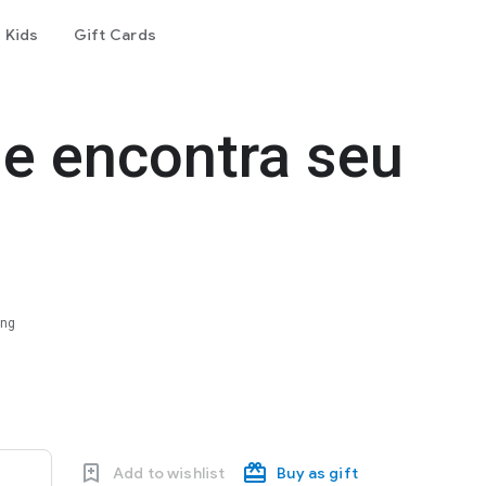
Kids
Gift Cards
e encontra seu
ing
Add to wishlist
Buy as gift