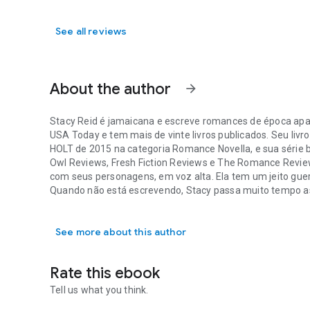
See all reviews
About the author
arrow_forward
Stacy Reid é jamaicana e escreve romances de época apai
USA Today e tem mais de vinte livros publicados. Seu liv
HOLT de 2015 na categoria Romance Novella, e sua série 
Owl Reviews, Fresh Fiction Reviews e The Romance Review
com seus personagens, em voz alta. Ela tem um jeito guer
Quando não está escrevendo, Stacy passa muito tempo as
Stacy Reid é jamaicana e escreve romances de época apaixo
O Avanço da Fênix, Eternal Love e jogando videogame co
vezes acaba sendo seu prato principal.
See more about this author
Rate this ebook
Tell us what you think.