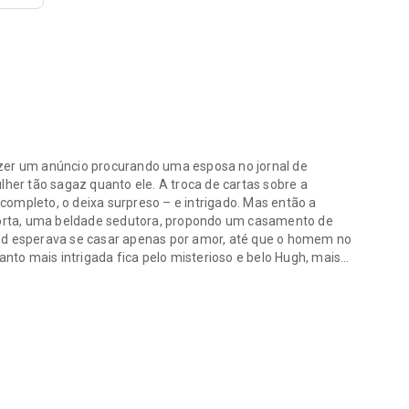
azer um anúncio procurando uma esposa no jornal de
er tão sagaz quanto ele. A troca de cartas sobre a
ompleto, o deixa surpreso – e intrigado. Mas então a
orta, uma beldade sedutora, propondo um casamento de
and esperava se casar apenas por amor, até que o homem no
anto mais intrigada fica pelo misterioso e belo Hugh, mais
zer um anúncio procurando uma esposa no jornal de Londres, não espe
 guardados que são incompreensíveis para Phoebe. À medida
 ameaça destruir a frágil ligação formada entre os dois, e
tê-los juntos.