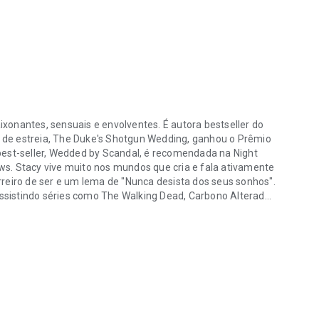
xonantes, sensuais e envolventes. É autora bestseller do
ro de estreia, The Duke's Shotgun Wedding, ganhou o Prêmio
best-seller, Wedded by Scandal, é recomendada na Night
s. Stacy vive muito nos mundos que cria e fala ativamente
reiro de ser e um lema de "Nunca desista dos seus sonhos".
sistindo séries como The Walking Dead, Carbono Alterado,
nantes, sensuais e envolventes. É autora bestseller do USA Today e 
m seu amor. Ela também é viciada em sorvete, que muitas