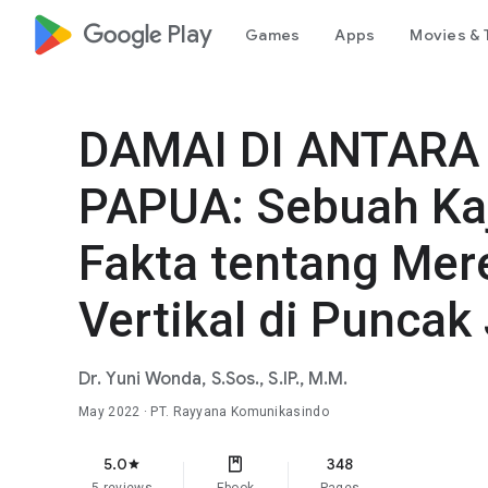
google_logo Play
Games
Apps
Movies & 
DAMAI DI ANTARA
PAPUA: Sebuah Ka
Fakta tentang Mer
Vertikal di Puncak
Dr. Yuni Wonda, S.Sos., S.IP., M.M.
May 2022
· PT. Rayyana Komunikasindo
5.0
348
star