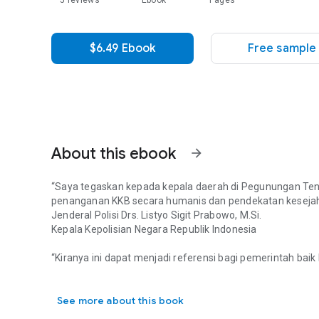
5 reviews
Ebook
Pages
$6.49 Ebook
Free sample
About this ebook
arrow_forward
“Saya tegaskan kepada kepala daerah di Pegunungan Te
penanganan KKB secara humanis dan pendekatan kesejah
Jenderal Polisi Drs. Listyo Sigit Prabowo, M.Si.
Kepala Kepolisian Negara Republik Indonesia
“Kiranya ini dapat menjadi referensi bagi pemerintah ba
“Saya tegaskan kepada kepala daerah di Pegunungan Tenga
mengelola pemerintahan, terutama dalam mengambil keb
Dr. Ir. Apolo Safanpo
See more about this book
Rektor Universitas Cenderawasih