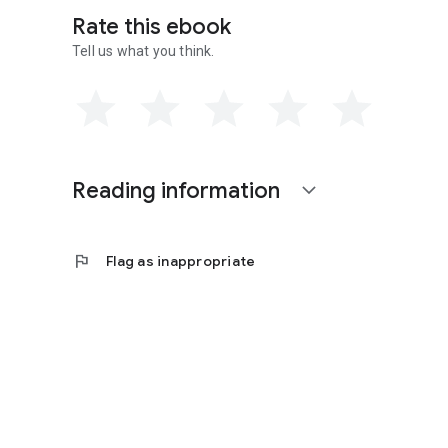
Rate this ebook
Tell us what you think.
Reading information
expand_more
flag
Flag as inappropriate