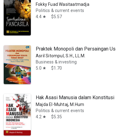
Fokky Fuad Wasitaatmadja
Politics & current events
4.4
$5.57
star
Praktek Monopoli dan Persaingan Usaha Tidak 
Asril Sitompul, S.H., LL.M.
Business & investing
5.0
$1.70
star
Hak Asasi Manusia dalam Konstitusi Indonesia
Majda El-Muhtaj, M.Hum
Politics & current events
4.2
$5.35
star