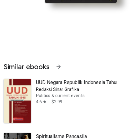
Similar ebooks
arrow_forward
UUD Negara Republik Indonesia Tahun 1945 B
Redaksi Sinar Grafika
Politics & current events
4.6
$2.99
star
secara humanis dan pendekatan kesejahteraan.” Jenderal Polisi Drs.
Spiritualisme Pancasila