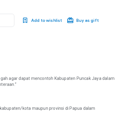
Add to wishlist
Buy as gift
ngah agar dapat mencontoh Kabupaten Puncak Jaya dalam
teraan.”
ik kabupaten/kota maupun provinsi di Papua dalam
h agar dapat mencontoh Kabupaten Puncak Jaya dalam penanganan KKB 
ijakan yang berkaitan dengan gangguan keamanan.”