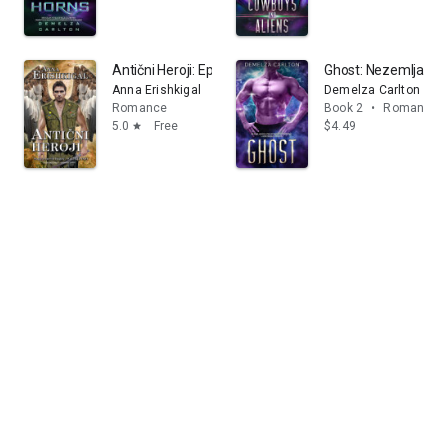
Antični Heroji: Epizoda 1x01 (Slovenska izdaja): Sloveni
Ghost: Nezemljansk
Anna Erishkigal
Demelza Carlton
Romance
Book 2
•
Romance
5.0
Free
$4.49
star