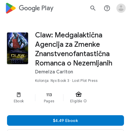
google_logo Play
search
help_outline
Claw: Medgalaktična
Agencija za Zmenke
Znanstvenofantastična
Romanca o Nezemljanih
Demelza Carlton
Kolonija: Nyx
Book 3
· Lost Plot Press
family_home
113
Ebook
Pages
Eligible
info
$4.49 Ebook