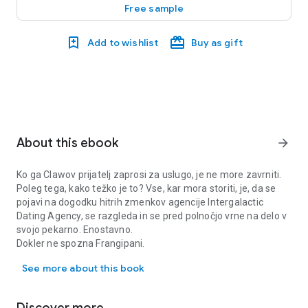
Free sample
Add to wishlist
Buy as gift
About this ebook
arrow_forward
Ko ga Clawov prijatelj zaprosi za uslugo, je ne more zavrniti.
Poleg tega, kako težko je to? Vse, kar mora storiti, je, da se
pojavi na dogodku hitrih zmenkov agencije Intergalactic
Dating Agency, se razgleda in se pred polnočjo vrne na delo v
svojo pekarno. Enostavno.
Dokler ne spozna Frangipani.
Ko ga Clawov prijatelj zaprosi za uslugo, je ne more zavrniti. Pole
Strokovna slaščičarka Frangipani (Franny za njene prijatelje)
See more about this book
je vse, kar si je Claw kdajkoli želel. Če mu je usoda namenila
sopotnico, je to morala biti ona, saj je lepa, nadarjena in
naravnost čarobna pri pripravi peciva.