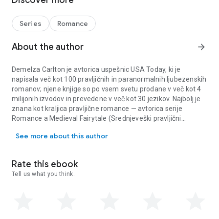
Discover more
Dokler ne pridejo na dan temne skrivnosti agencije za
medgalaktične zmenke in kmetije Star Farm...
Series
Romance
About the author
arrow_forward
Demelza Carlton je avtorica uspešnic USA Today, ki je
napisala več kot 100 pravljičnih in paranormalnih ljubezenskih
romanov; njene knjige so po vsem svetu prodane v več kot 4
milijonih izvodov in prevedene v več kot 30 jezikov. Najbolj je
znana kot kraljica pravljične romance — avtorica serije
Romance a Medieval Fairytale (Srednjeveški pravljični
Demelza Carlton je avtorica uspešnic USA Today, ki je napisala več 
ljubezenski romani), zbirke 27 čutnih in skrbno raziskanih
See more about this author
ponovitev zgodb, s katerimi si odraščala: Lepotica in zver
(Enchant), Pepelka (Dance), Mala morska deklica (Silence),
Trnuljčica (Awaken), Sneguljčica (Reflect), Špela Lasakuhna
Rate this ebook
(Weave), Rdeča kapica (Hunt), Špicparkeljc (Spin), Aladin
Tell us what you think.
(Wish), Janko in Metka (Return)… sedemindvajset in še naprej
raste, vse postavljene v en sam skupen srednjeveški svet, vse
napisane za odrasle, ki nikoli niso prenehali ljubiti «in živela
sta srečno do konca svojih dni». Če pravljice niso tvoja stvar, je
na polici še veliko drugega. Bralke monster romance lahko