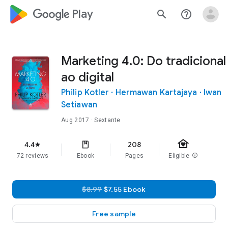
google_logo Play
search
help_outline
Marketing 4.0: Do tradicional
ao digital
Philip Kotler
·
Hermawan Kartajaya
·
Iwan
Setiawan
Aug 2017
· Sextante
family_home
4.4
208
star
72 reviews
Ebook
Pages
Eligible
info
$8.99
$7.55 Ebook
Free sample