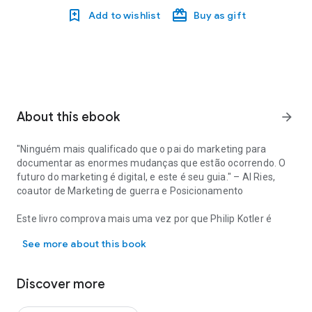
Add to wishlist
Buy as gift
About this ebook
arrow_forward
"Ninguém mais qualificado que o pai do marketing para
documentar as enormes mudanças que estão ocorrendo. O
futuro do marketing é digital, e este é seu guia." – Al Ries,
coautor de
Marketing de guerra e Posicionamento
Este livro comprova mais uma vez por que Philip Kotler é
"Ninguém mais qualificado que o pai do marketing para documentar
considerado o pai do marketing moderno. Em seu livro
See more about this book
anterior, ele explicou a transição do marketing orientado ao
produto (1.0) para o focado no consumidor (2.0) e então para
o centrado no ser humano (3.0), em que produtos, serviços e
Discover more
culturas empresariais devem adotar e refletir valores
humanos para serem bem-sucedidos.