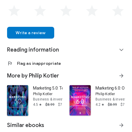
“50 gurus que moldaram o futuro do marketing”.
IWAN SETIAWAN é o executivo-chefe de operações da
MarkPlus, Inc. e realiza trabalhos de consultoria sobre
estruturas e planejamento de marketing.
Write a review
Reading information
expand_more
flag
Flag as inappropriate
More by Philip Kotler
arrow_forward
Marketing 5.0: Tecnologia para a humanidade
Marketing 6.0: O fut
Philip Kotler
Philip Kotler
Business & investing
Business & investing
4.5
$8.99
$7.55
4.2
$8.99
$7.55
star
star
Similar ebooks
arrow_forward