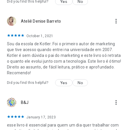
Yes
No
Did you find this helpful?
more_vert
Ateliê Denise Barreto
October 1, 2021
Sou da escola de Kotler. Foi o primeiro autor de marketing
que tive acesso quando entrei na universidade em 2007.
Kotler é sem dúvida o pai do marketing e este livro só retrata
o quanto ele evolui junto com a tecnologia. Este livro é ótimo!
Direito ao assunto, de fácil leitura, prático e aprofundado.
Recomendo!
Yes
No
Did you find this helpful?
more_vert
B&J
January 17, 2023
esse livro é essencial para quem um dia quer trabalhar com