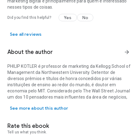
marketing digital e principalmente para quem é interessado
nesses tipos de coisas.
Yes
No
Did you find this helpful?
See all reviews
About the author
arrow_forward
PHILIP KOTLER é professor de marketing da Kellogg School of
Management da Northwestern University. Detentor de
diversos prêmios e títulos de honra concedidos por várias
instituições de ensino ao redor do mundo, é doutor em
economia pelo MIT. Considerado pelo The Wall Street Journal
um dos 10 pensadores mais influentes da área de negócios,
PHILIP KOTLER é professor de marketing da Kellogg School of Man
Kotler é autor de mais de 50 obras traduzidas para mais de
See more about this author
25 idiomas. incluindo o mundialmente renomado
Administração de marketing.
HERMAWAN KARTAJAYA é fundador e CEO da MarkPlus, Inc.,
Rate this ebook
a maior empresa de consultoria de marketing da Indonésia.
Tell us what you think.
Foi considerado pelo Chartered Institute of Marketing um dos