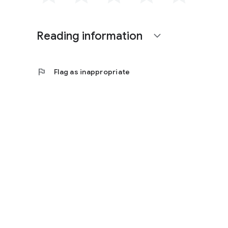
Reading information
expand_more
flag
Flag as inappropriate