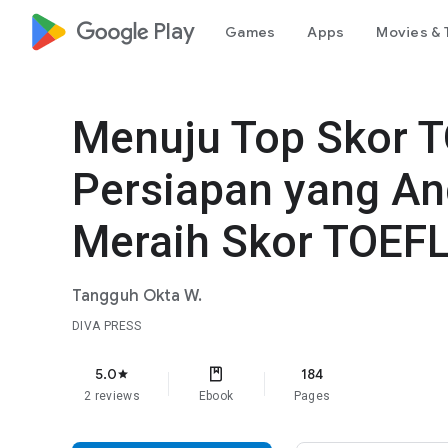
google_logo Play
Games
Apps
Movies & 
Menuju Top Skor 
Persiapan yang An
Meraih Skor TOEFL
Tangguh Okta W.
DIVA PRESS
5.0
184
star
2 reviews
Ebook
Pages