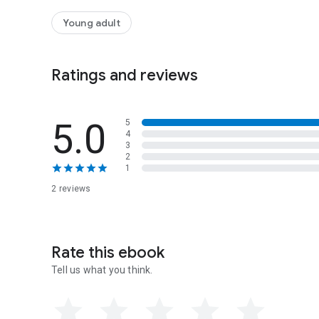
Selling Point:
- Rahasia Tes TOEFL
Young adult
- TOEFL Overview
- TOEFL Preparation
- Strategi Mengerjakan TOEFL
Ratings and reviews
- Latihan Soal-Soal TOEFL, dll.
5.0
5
4
3
2
1
2 reviews
Rate this ebook
Tell us what you think.