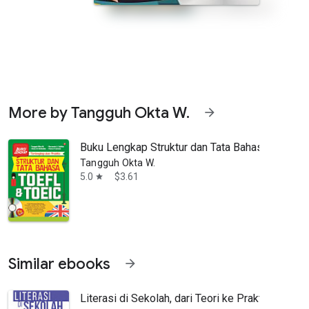
More by Tangguh Okta W.
arrow_forward
Buku Lengkap Struktur dan Tata Bahasa TOEFL
Tangguh Okta W.
5.0
$3.61
star
bih banyak dipenuhi soal-soal. Ada buku yang mulai dari awal hingg
Similar ebooks
arrow_forward
Literasi di Sekolah, dari Teori ke Praktik