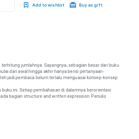
Add to wishlist
Buy as gift
terhitung jumlahnya. Sayangnya, sebagian besar dari buku
ulai dari awal hingga akhir hanya berisi pertanyaan-
leh jadi pembaca belum terlalu menguasai konsep-konsep
buku ini. Setiap pembahasan di dalamnya berorientasi
pada bagian
structure and written expression
. Penulis
rhitung jumlahnya. Sayangnya, sebagian besar dari buku tersebut le
ntuk menjawab soal-soal TOEFL. Penulis juga menyertakan
dapun konsep-konsep kunci disajikan dalam bentuk tabel
a Inggris, buku ini turut dilengkapi cara menghitung skor
ai beberapa beasiswa studi ke luar negeri yang tentu