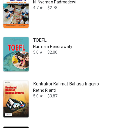
Ni Nyoman Padmadewi
4.7
$2.78
star
TOEFL
Nurmala Hendrawaty
5.0
$2.00
star
Kontruksi Kalimat Bahasa Inggris
Retno Rianti
5.0
$3.87
star