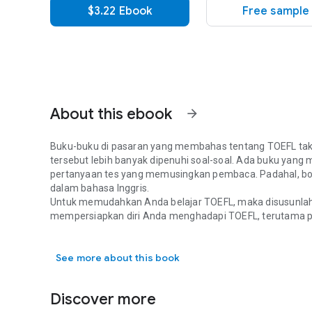
$3.22 Ebook
Free sample
About this ebook
arrow_forward
Buku-buku di pasaran yang membahas tentang TOEFL tak 
tersebut lebih banyak dipenuhi soal-soal. Ada buku yang m
pertanyaan tes yang memusingkan pembaca. Padahal, bo
dalam bahasa Inggris.
Untuk memudahkan Anda belajar TOEFL, maka disusunlah 
mempersiapkan diri Anda menghadapi TOEFL, terutama 
Buku-buku di pasaran yang membahas tentang TOEFL tak te
mengupas 14 bab yang berisi teknik-teknik percepatan u
soal-soal latihan lengkap dengan tips mengerjakannya. A
See more about this book
atau rumus agar lebih praktis dan cepat dipahami.
Agar Anda kian termotivasi meningkatkan kemampuan bahas
TOEFL. Tidak hanya itu, disertakan pula informasi mengen
Discover more
sangat menarik bagi Anda. Selamat belajar!