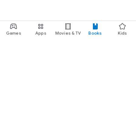
Games
Apps
Movies & TV
Books
Kids
Google Play
Play Pass
Play Points
Gift cards
Redeem
Refund policy