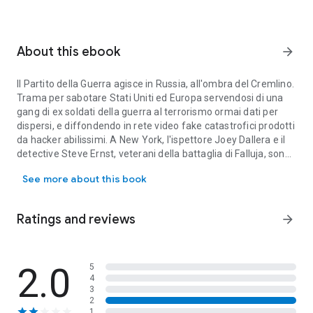
About this ebook
arrow_forward
Il Partito della Guerra agisce in Russia, all'ombra del Cremlino.
Trama per sabotare Stati Uniti ed Europa servendosi di una
gang di ex soldati della guerra al terrorismo ormai dati per
dispersi, e diffondendo in rete video fake catastrofici prodotti
da hacker abilissimi. A New York, l'ispettore Joey Dallera e il
detective Steve Ernst, veterani della battaglia di Falluja, sono
Il Partito della Guerra agisce in Russia, all'ombra del Cremlino. Tr
alle prese con il cadavere di un uomo dalla stazza enorme,
See more about this book
rinvenuto davanti a un topless bar di Brooklyn.
Sull'avambraccio l'uomo ha tatuato un antico nome latino.
Osteggiati dall'Fbi e dai servizi segreti Usa, Dallera ed Ernst
Ratings and reviews
arrow_forward
collegano presto il delitto alla saga, virale sul web, dei
cadaveri abbandonati intorno ad ambasciate e cancellerie, da
New York a Madrid. Sarà giusto l'analisi dei tatuaggi, con
caratteri che risalgono all'Impero Romano, a portare i due
2.0
5
4
poliziotti nei sotterranei del Vaticano, sulle tracce della gang
3
dei cosiddetti "Gladiatori". Alla Casa Bianca, intanto, la prima
2
presidente donna degli Stati Uniti si prepara al peggio, dopo il
1