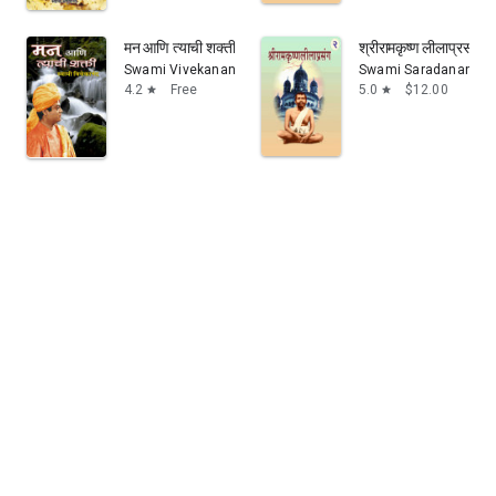
मन आणि त्याची शक्ती / Man Ani Tyachi Shakti
श्रीरामकृष्ण लीलाप्रसं
Swami Vivekananda
Swami Saradananda
4.2
Free
5.0
$12.00
star
star