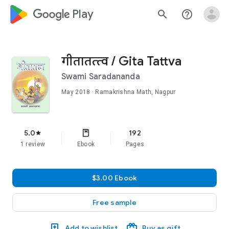
google_logo Play
search
help_outline
गीतातत्त्व / Gita Tattva
Swami Saradananda
May 2018
· Ramakrishna Math, Nagpur
5.0
192
star
1 review
Ebook
Pages
$3.00 Ebook
Free sample
Add to wishlist
Buy as gift