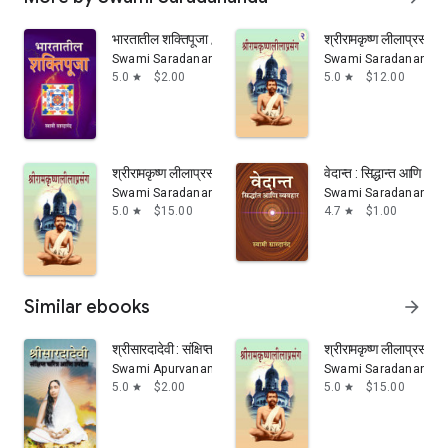
भारतातील शक्तिपूजा / Bharatatil Shakti Puja
श्रीरामकृष्ण लीलाप्रसं
Swami Saradananda
Swami Saradananda
5.0
$2.00
5.0
$12.00
star
star
श्रीरामकृष्ण लीलाप्रसंग - 1 / Sri Ramakrishna Lilaprasanga - 
वेदान्त : सिद्धान्त आण
Swami Saradananda
Swami Saradananda
5.0
$15.00
4.7
$1.00
star
star
Similar ebooks
arrow_forward
श्रीसारदादेवी : संक्षिप्त चरित्र आणि उपदेश / Sri Saradadevi :
श्रीरामकृष्ण लीलाप्रसं
Swami Apurvananda
Swami Saradananda
5.0
$2.00
5.0
$15.00
star
star