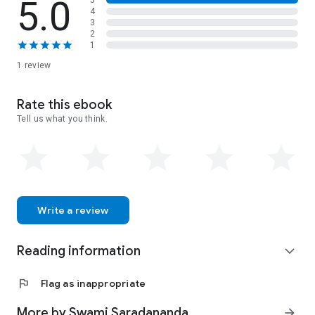
5.0
4
3
2
1
1 review
Rate this ebook
Tell us what you think.
Write a review
Reading information
expand_more
flag
Flag as inappropriate
More by Swami Saradananda
arrow_forward