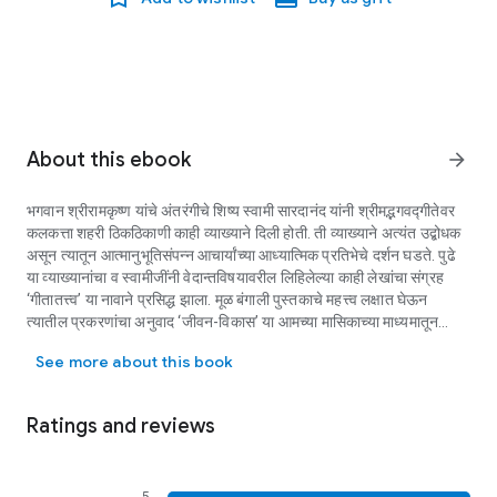
About this ebook
arrow_forward
भगवान श्रीरामकृष्ण यांचे अंतरंगीचे शिष्य स्वामी सारदानंद यांनी श्रीमद्भगवद्गीतेवर
कलकत्ता शहरी ठिकठिकाणी काही व्याख्याने दिली होती. ती व्याख्याने अत्यंत उद्बोधक
असून त्यातून आत्मानुभूतिसंपन्न आचार्यांच्या आध्यात्मिक प्रतिभेचे दर्शन घडते. पुढे
या व्याख्यानांचा व स्वामीजींनी वेदान्तविषयावरील लिहिलेल्या काही लेखांचा संग्रह
‘गीतातत्त्व’ या नावाने प्रसिद्ध झाला. मूळ बंगाली पुस्तकाचे महत्त्व लक्षात घेऊन
त्यातील प्रकरणांचा अनुवाद ‘जीवन-विकास’ या आमच्या मासिकाच्या माध्यमातून
भगवान श्रीरामकृष्ण यांचे अंतरंगीचे शिष्य स्वामी सारदानंद यांनी श्रीमद्भगवद्गीतेवर कलकत्त
(ऑक्टोबर 1984 ते फेब्रुवारी 1986 या दरम्यान) मराठी वाचकांना सादर करण्यात
See more about this book
आला.
Ratings and reviews
5