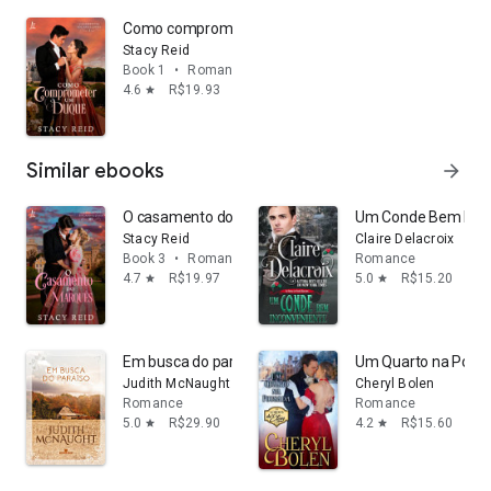
Como comprometer um duque
Stacy Reid
Book 1
•
Romance
4.6
R$19.93
star
Similar ebooks
arrow_forward
O casamento do marquês
Um Conde Bem Inco
Stacy Reid
Claire Delacroix
Book 3
•
Romance
Romance
4.7
R$19.97
5.0
R$15.20
star
star
Em busca do paraíso
Um Quarto na Pousad
Judith McNaught
Cheryl Bolen
Romance
Romance
5.0
R$29.90
4.2
R$15.60
star
star