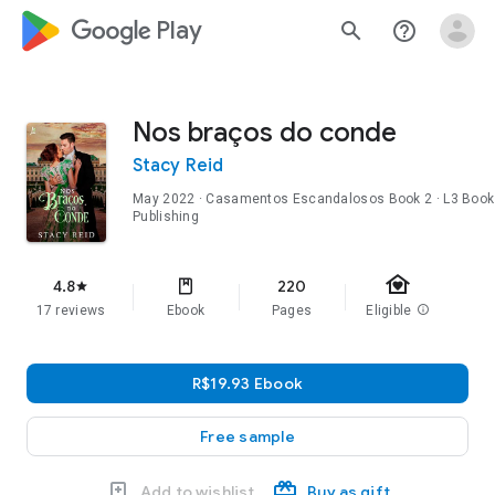
google_logo Play
search
help_outline
Nos braços do conde
Stacy Reid
May 2022
·
Casamentos Escandalosos
Book 2
· L3 Book
Publishing
family_home
4.8
220
star
17 reviews
Ebook
Pages
Eligible
info
R$19.93 Ebook
Free sample
Add to wishlist
Buy as gift