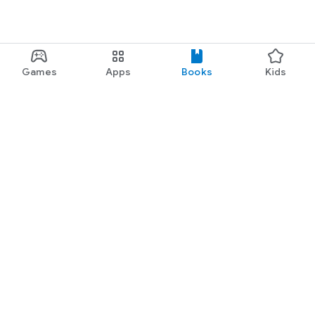
Games
Apps
Books
Kids
Google Play
Play Pass
Play Points
Gift cards
Redeem
Refund policy