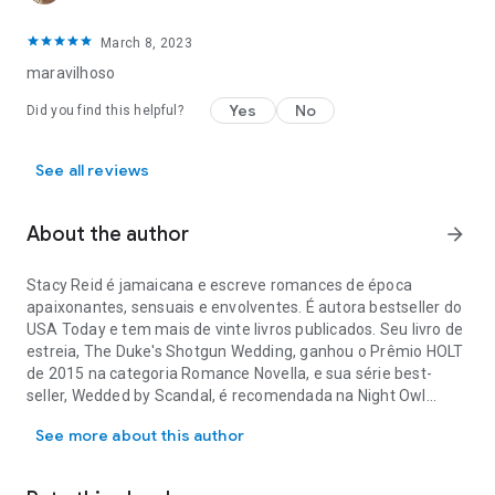
March 8, 2023
maravilhoso
Yes
No
Did you find this helpful?
See all reviews
About the author
arrow_forward
Stacy Reid é jamaicana e escreve romances de época
apaixonantes, sensuais e envolventes. É autora bestseller do
USA Today e tem mais de vinte livros publicados. Seu livro de
estreia, The Duke's Shotgun Wedding, ganhou o Prêmio HOLT
de 2015 na categoria Romance Novella, e sua série best-
seller, Wedded by Scandal, é recomendada na Night Owl
Stacy Reid é jamaicana e escreve romances de época apaixonantes,
Reviews, Fresh Fiction Reviews e The Romance Reviews.
See more about this author
Stacy vive muito nos mundos que cria e fala ativamente com
seus personagens, em voz alta. Ela tem um jeito guerreiro de
ser e um lema de "Nunca desista dos seus sonhos". Quando