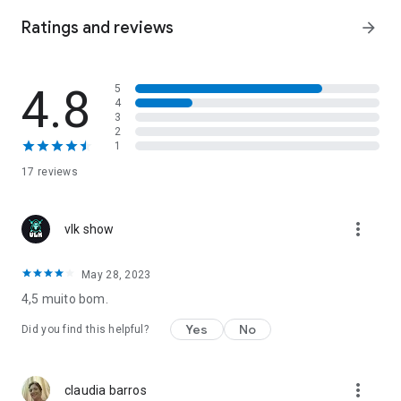
casem. Ao se perceber involuntariamente atraído pela
encantadora beldade, Tobias tenta fazer de tudo para não
Ratings and reviews
arrow_forward
ceder à paixão que arde por ela e não serem levados a
consequências desastrosas.
4.8
5
4
3
2
1
17 reviews
more_vert
vlk show
May 28, 2023
4,5 muito bom.
Yes
No
Did you find this helpful?
more_vert
claudia barros