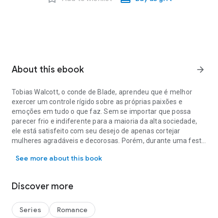
About this ebook
arrow_forward
Tobias Walcott, o conde de Blade, aprendeu que é melhor
exercer um controle rígido sobre as próprias paixões e
emoções em tudo o que faz. Sem se importar que possa
parecer frio e indiferente para a maioria da alta sociedade,
ele está satisfeito com seu desejo de apenas cortejar
mulheres agradáveis e decorosas. Porém, durante uma festa
Tobias Walcott, o conde de Blade, aprendeu que é melhor exercer 
na casa de campo, circunstâncias imprevistas o prendem em
See more about this book
um armário de roupas de cama com a última mulher do
mundo que ele desejaria ter como sua condessa. Lady Olivia
Sherwood é tudo o que ele não deveria desejar em uma
Discover more
mulher — bastante decidida, nada convencional e totalmente
desprovida de decoro. Eis que a paixão se acende e eles
acabam descobertos. Agora a honra exige que eles se
Series
Romance