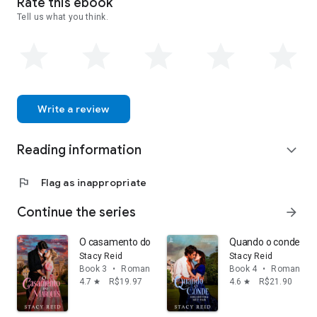
Rate this ebook
não está escrevendo, Stacy passa muito tempo assistindo
Tell us what you think.
séries como The Walking Dead, Carbono Alterado, O Avanço
da Fênix, Eternal Love e jogando videogame com seu amor.
Ela também é viciada em sorvete, que muitas vezes acaba
sendo seu prato principal.
Write a review
Reading information
expand_more
flag
Flag as inappropriate
Continue the series
arrow_forward
O casamento do marquês
Quando o conde enco
Stacy Reid
Stacy Reid
Book 3
•
Romance
Book 4
•
Romance
4.7
R$19.97
4.6
R$21.90
star
star