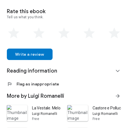
Rate this ebook
Tell us what you think.
Write a review
Reading information
expand_more
flag
Flag as inappropriate
More by Luigi Romanelli
arrow_forward
La Vestale. Melodramma serio in due atti. (Musica di Gio
Castore e Polluce, d
Luigi Romanelli
Luigi Romanelli
Free
Free