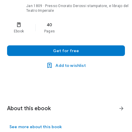
Jan 1809
· Presso Onorato Derossi stampatore, e librajo del
Teatro Imperiale
40
Ebook
Pages
Get for free
Add to wishlist
About this ebook
arrow_forward
See more about this book