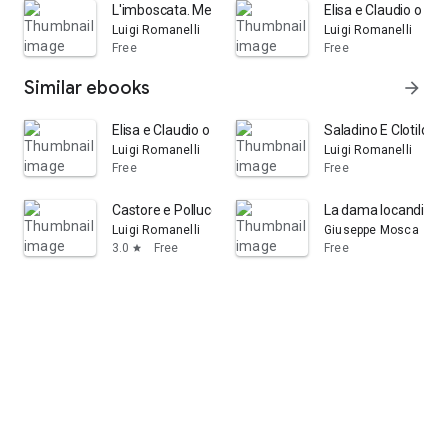
L'imboscata. Melodramma semiserio in 2 atti. (Musica d
Elisa e Claudio o si
Luigi Romanelli
Luigi Romanelli
Free
Free
Similar ebooks
arrow_forward
Elisa e Claudio o sia l'amore protetto dall' amicizia.
Saladino E Clotilda 
Luigi Romanelli
Luigi Romanelli
Free
Free
Castore e Polluce, dramma per musica, rappresentato la 
La dama locandiera,
Luigi Romanelli
Giuseppe Mosca
3.0
Free
Free
star