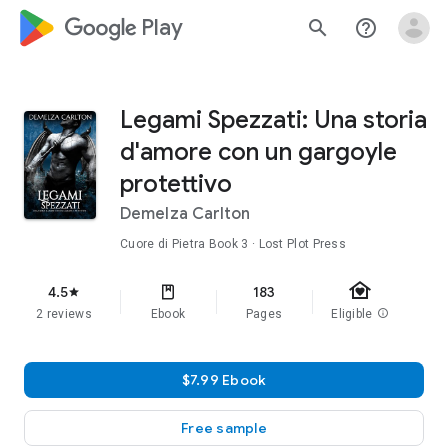
google_logo Play
search
help_outline
Legami Spezzati: Una storia
d'amore con un gargoyle
protettivo
Demelza Carlton
Cuore di Pietra
Book 3
· Lost Plot Press
family_home
4.5
183
star
2 reviews
Ebook
Pages
Eligible
info
$7.99 Ebook
Free sample