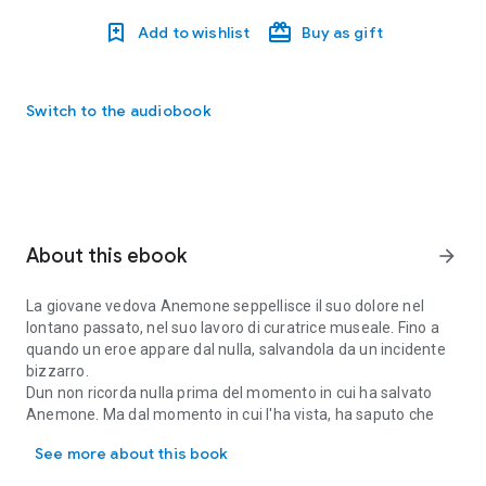
Add to wishlist
Buy as gift
Switch to the audiobook
About this ebook
arrow_forward
La giovane vedova Anemone seppellisce il suo dolore nel
lontano passato, nel suo lavoro di curatrice museale. Fino a
quando un eroe appare dal nulla, salvandola da un incidente
bizzarro.
Dun non ricorda nulla prima del momento in cui ha salvato
Anemone. Ma dal momento in cui l'ha vista, ha saputo che
La giovane vedova Anemone seppellisce il suo dolore nel lontano p
non si sarebbe fermato davanti a nulla per tenerla al sicuro.
See more about this book
Riusciranno a spezzare i legami che li trattengono al dolore
del passato e a trovare un nuovo futuro?