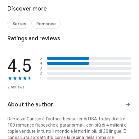
Discover more
Series
Romance
Ratings and reviews
4.5
5
4
3
2
1
2 reviews
About the author
arrow_forward
Demelza Carlton è l'autrice bestseller di USA Today di oltre
100 romance fiabesche e paranormali, con più di 4 milioni di
copie vendute in tutto il mondo e lettori in più di 30 lingue. È
conosciuta soprattutto come la regina della romance