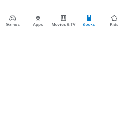
Games
Apps
Movies & TV
Books
Kids
Google Play
Play Pass
Play Points
Gift cards
Redeem
Refund policy