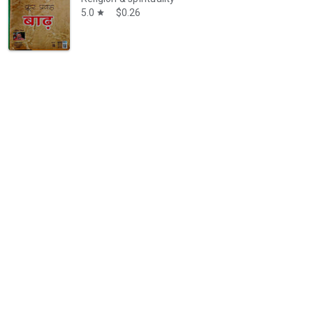
5.0
$0.26
star