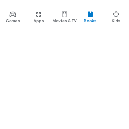
Games
Apps
Movies & TV
Books
Kids
Google Play
Play Pass
Play Points
Gift cards
Redeem
Refund policy