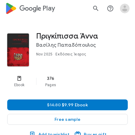
google_logo Play
search
help_outline
Πριγκίπισσα Άννα
Βασίλης Παπαδόπουλος
Nov 2025
· Εκδόσεις Ίκαρος
376
Ebook
Pages
$14.80
$9.99 Ebook
Free sample
Add to wishlist
Buy as gift