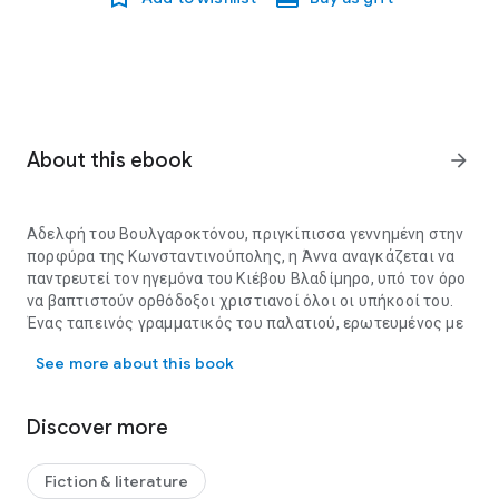
About this ebook
arrow_forward
Αδελφή του Βουλγαροκτόνου, πριγκίπισσα γεννημένη στην
πορφύρα της Κωνσταντινούπολης, η Άννα αναγκάζεται να
παντρευτεί τον ηγεμόνα του Κιέβου Βλαδίμηρο, υπό τον όρο
να βαπτιστούν ορθόδοξοι χριστιανοί όλοι οι υπήκοοί του.
Ένας ταπεινός γραμματικός του παλατιού, ερωτευμένος με
Αδελφή του Βουλγαροκτόνου, πριγκίπισσα γεννημένη στην πορφύρ
την πριγκίπισσα, την ακολουθεί στη Χερσώνα της Κριμαίας
See more about this book
και κατόπιν στη νέα της πατρίδα. Στα γεράματά του
αναπολεί τη μεγάλη περιπέτεια που έζησαν μαζί, από τις
πολυτέλειες και τις δολοπλοκίες της βυζαντινής Αυλής
Discover more
μέχρι τη ζωή στο φτωχό και παγωμένο Κίεβο. Πώς
αντιμετώπισαν τις αντιδράσεις των ισχυρών στους
πειρασμούς και στους κινδύνους της εξουσίας και πώς
Fiction & literature