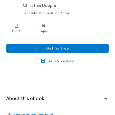
Christian Doppler
Jan 1844
· Borrosch und André
14
Ebook
Pages
Get for free
Add to wishlist
About this ebook
arrow_forward
See more about this book