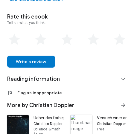
Rate this ebook
Tell us what you think.
Write a review
Reading information
expand_more
flag
Flag as inappropriate
More by Christian Doppler
arrow_forward
Ueber das farbige Licht der Doppelsterne und einiger 
Versuch einer analy
Christian Doppler
Christian Doppler
Science & math
Free