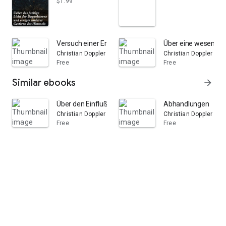
$1.99
Versuch einer Erweiterung der analytischen Geometri
Über eine wesentlic
Christian Doppler
Christian Doppler
Free
Free
Similar ebooks
arrow_forward
Über den Einfluß der Bewegung des Fortpflanzungsmitte
Abhandlungen
Christian Doppler
Christian Doppler
Free
Free