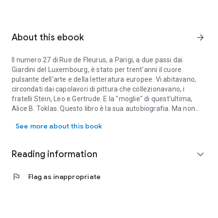
About this ebook
arrow_forward
Il numero 27 di Rue de Fleurus, a Parigi, a due passi dai
Giardini del Luxembourg, è stato per trent'anni il cuore
pulsante dell'arte e della letteratura europee. Vi abitavano,
circondati dai capolavori di pittura che collezionavano, i
fratelli Stein, Leo e Gertrude. E la "moglie" di quest'ultima,
Alice B. Toklas. Questo libro è la sua autobiografia. Ma non
Il numero 27 di Rue de Fleurus, a Parigi, a due passi dai Giardini de
l'ha scritto Alice: a firmarlo è Gertrude. Che ne è, di fatto, la
See more about this book
vera protagonista. Assieme a lei, tutta l'avanguardia europea,
tutto il variegato, scoppiettante mondo degli americani a
Parigi tra il 1907 e il 1932. Nelle quattro stanze e nell'atelier
Reading information
expand_more
degli Stein, infatti, erano di casa Picasso, Matisse, Braque,
Apollinaire, Cocteau, Fitzgerald, Hemingway, tra i tanti. Il
flag
Flag as inappropriate
fermento di quella irripetibile stagione culturale - oltre
all'intensa storia d'amore tra le due donne - rivive in queste
pagine, nella prosa anticonvenzionale e ammaliante di
Gertrude Stein, che molto influenzò i successivi sviluppi della
narrativa americana, fino alla Beat Generation: un autentico