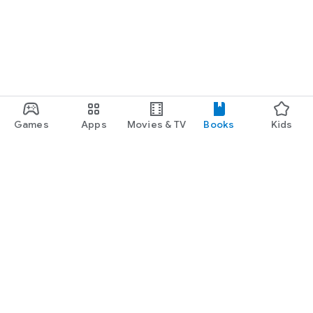
Games
Apps
Movies & TV
Books
Kids
Google Play
Play Pass
Play Points
Gift cards