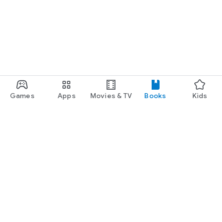
Games
Apps
Movies & TV
Books
Kids
Google Play
Play Pass
Play Points