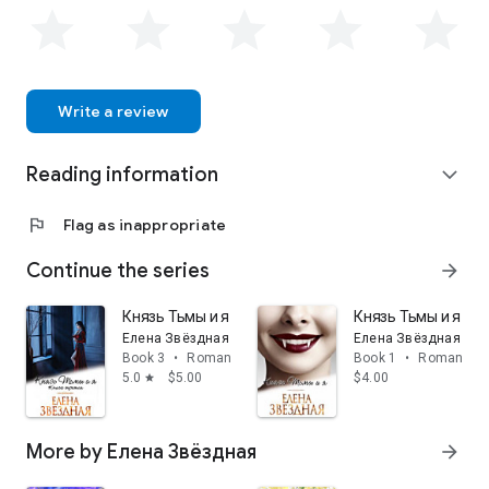
Write a review
Reading information
expand_more
flag
Flag as inappropriate
Continue the series
arrow_forward
Князь Тьмы и я 3: Книга третья
Князь Тьмы и я 1: 
Елена Звёздная
Елена Звёздная
Book 3
•
Romance
Book 1
•
Romance
5.0
$5.00
$4.00
star
More by Елена Звёздная
arrow_forward