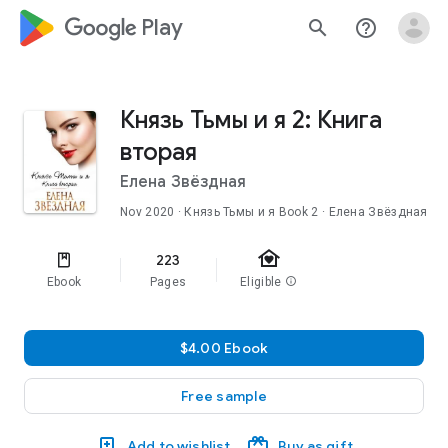
google_logo Play
search
help_outline
Князь Тьмы и я 2: Книга
вторая
Елена Звёздная
Nov 2020
·
Князь Тьмы и я
Book 2
· Елена Звёздная
family_home
223
Ebook
Pages
Eligible
info
$4.00 Ebook
Free sample
Add to wishlist
Buy as gift