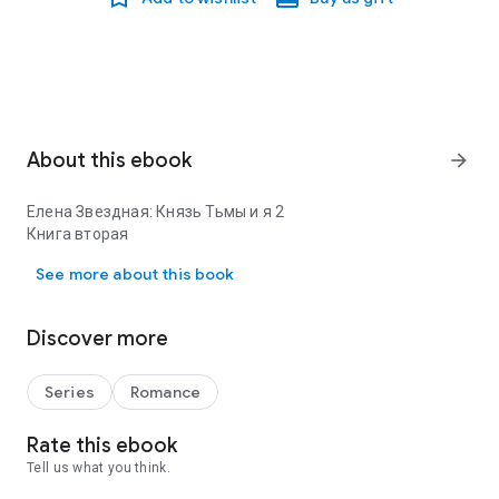
About this ebook
arrow_forward
Елена Звездная: Князь Тьмы и я 2
Книга вторая
Елена Звездная: Князь Тьмы и я 2 Книга вторая
See more about this book
Discover more
Series
Romance
Rate this ebook
Tell us what you think.