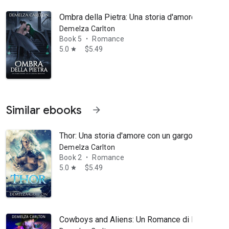
Ombra della Pietra: Una storia d'amore con un g
Demelza Carlton
Book 5
Romance
•
5.0
$5.49
star
Similar ebooks
arrow_forward
Thor: Una storia d'amore con un gargoyle protet
Demelza Carlton
Book 2
Romance
•
5.0
$5.49
star
Cowboys and Aliens: Un Romance di Fantascienza