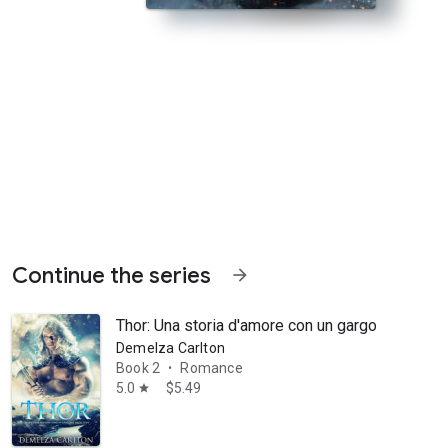
Continue the series
arrow_forward
Thor: Una storia d'amore con un gargoyle protet
Demelza Carlton
Book 2
Romance
•
5.0
$5.49
star
- l'inizio di un esercito incantato che renderà il loro il clan vichingo p