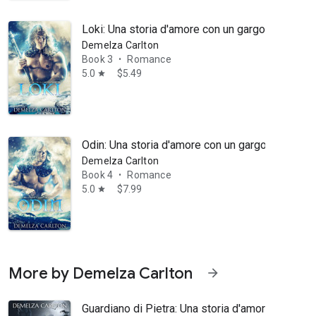
Loki: Una storia d'amore con un gargoyle protet
Demelza Carlton
Book 3
Romance
•
5.0
$5.49
star
Odin: Una storia d'amore con un gargoyle protet
Demelza Carlton
Book 4
Romance
•
5.0
$7.99
star
More by Demelza Carlton
arrow_forward
Guardiano di Pietra: Una storia d'amore con un g