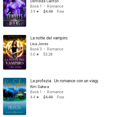
Demelza Carlton
Book 1
Romance
•
3.9
$4.49
Free
star
La notte del vampiro
Lisa Jones
Book 3
Romance
•
5.0
$3.28
star
La profezia : Un romance con un viaggio nel te
Kim Sakwa
Book 1
Romance
•
4.4
$4.99
Free
star