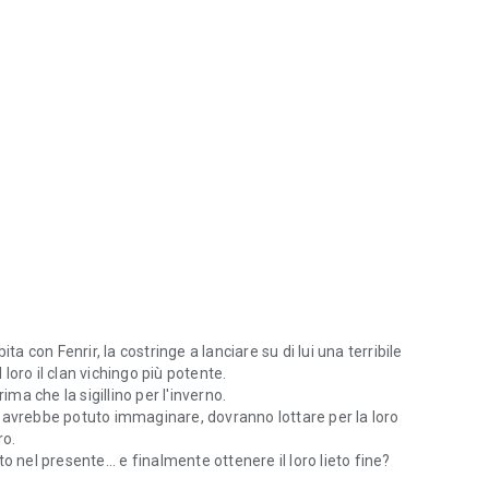
a con Fenrir, la costringe a lanciare su di lui una terribile
 loro il clan vichingo più potente.
ima che la sigillino per l'inverno.
 avrebbe potuto immaginare, dovranno lottare per la loro
ro.
 nel presente... e finalmente ottenere il loro lieto fine?
a con Fenrir, la costringe a lanciare su di lui una terribile maledizione 
i vichinghi gratuitamente ora!