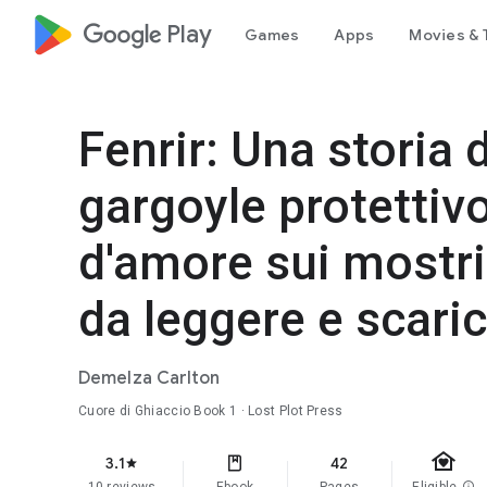
google_logo Play
Games
Apps
Movies & 
Fenrir: Una storia
gargoyle protettiv
d'amore sui mostr
da leggere e scari
Demelza Carlton
Cuore di Ghiaccio
Book 1
· Lost Plot Press
family_home
3.1
42
star
info