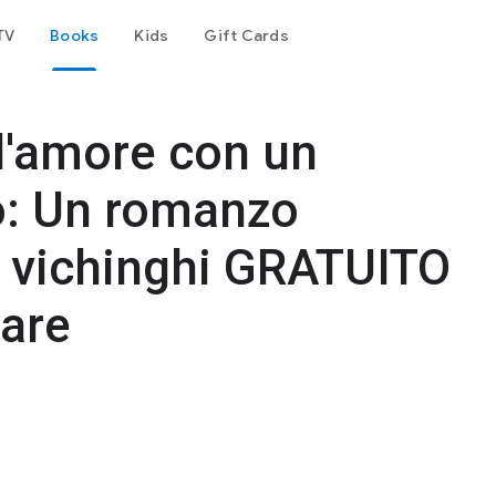
TV
Books
Kids
Gift Cards
 d'amore con un
o: Un romanzo
i vichinghi GRATUITO
care