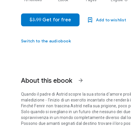
10 reviews
Ebook
Pages
Eligible
$3.99
Get for free
Add to wishlist
Switch to the audiobook
About this ebook
arrow_forward
Quando il padre di Astrid scopre la sua storia d'amore proibit
maledizione - l'inizio di un esercito incantato che renderà il
Finché Fenrir non trascina Astrid nella sua prigione, poco pr
Solo quando si svegliano in un futuro che nessuno dei due
sopravvivenza in un mondo completamente diverso dal lo
Possono due amanti segnati dal destino trovare il loro posto
Quando il padre di Astrid scopre la sua storia d'amore proibit
Inizia a leggere questa serie di romanzi d'amore sui mostr