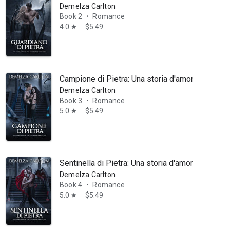
Demelza Carlton
Book 2
Romance
•
4.0
$5.49
star
Campione di Pietra: Una storia d'amore con un g
Demelza Carlton
ndute in tutto il mondo e lettori in più di 30 lingue. È conosciuta sop
Book 3
Romance
•
5.0
$5.49
star
Sentinella di Pietra: Una storia d'amore con un 
Demelza Carlton
Book 4
Romance
•
5.0
$5.49
star