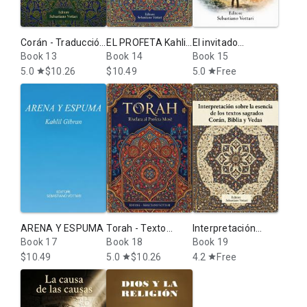
Corán - Traducción
EL PROFETA Kahlil
El invitado
etimológica:
Book 13
Gibran: Texto
Book 14
inesperado: El
Book 15
Corano
sagrado en
hombre, lo
5.0
$10.26
$10.49
5.0
Free
star
star
español
desconocido e
imperfecto en la
perfecta armonía
de la Naturaleza -
Ospite
ARENA Y ESPUMA
Torah - Texto
Interpretación
Book 17
sagrado en
Book 18
sobre la esencia
Book 19
español: La Biblia,
de los textos
$10.49
5.0
$10.26
4.2
Free
star
star
los 5 libros de
sagrados Corán,
Moisés
Biblia y Vedas: Una
guía para una