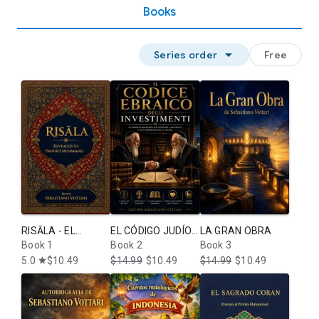
Books
arrow_drop_down
Series order
Free
RISĀLA - EL
EL CÓDIGO JUDÍO
LA GRAN OBRA
SAGRADO CORÁN
Book 1
DE INVERSIONES:
Book 2
Book 3
Protocolo para la
5.0
$10.49
$14.99
$10.49
$14.99
$10.49
star
Creación y
Defensa de la
Riqueza
Generacional