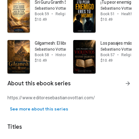
Sri Guru Granth Sahib: JAPJI SAHIB - JAAP SAHIB - ANAN
¡Tu peor enemigo er
Sebastiano Vottari
Sebastiano Vottari
Book 59
•
Religion & spirituality
Book 51
•
Health, m
$10.49
$10.49
Gilgamesh: El libro más antiguo del mundo: la mitología s
Los pasajes más Vio
Sebastiano Vottari
Sebastiano Vottari
Book 58
•
History
Book 57
•
Religion & 
$10.49
$10.49
About this ebook series
arrow_forward
https://www.editoresebastianovottari.com/
https://www.editoresebastianovottari.com/
See more about this series
Titles