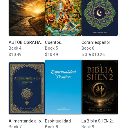
AUTOBIOGRAFIA
Cuentos
Coran: español
DE SEBASTIANO
Book 4
mitológicos de
Book 5
Book 6
VOTTARI: Mi viaje
Indonesia
$10.49
$10.49
5.0
$10.26
star
a través de la
enfermedad, la fe
y la Palabra de
Dios: El milagro de
los libros sagrados
Alimentando a los
Espiritualidad
La Biblia SHEN 2:
pájaros: Uccellini -
Book 7
Positiva - El
Book 8
Medicina
Book 9