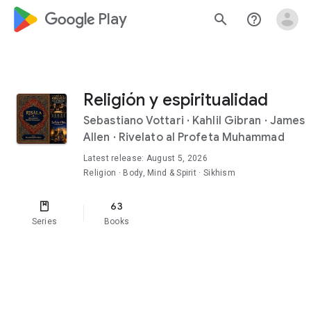
google_logo Play
search
help_outline
Religión y espiritualidad
Sebastiano Vottari
·
Kahlil Gibran
·
James
Allen
·
Rivelato al Profeta Muhammad
Latest release: August 5, 2026
Religion
· Body, Mind & Spirit
· Sikhism
63
Series
Books