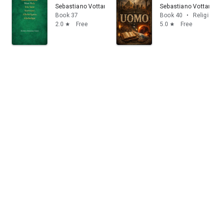
Sebastiano Vottari
Sebastiano Vottari
Book 37
Book 40
•
Religion & 
2.0
Free
5.0
Free
star
star