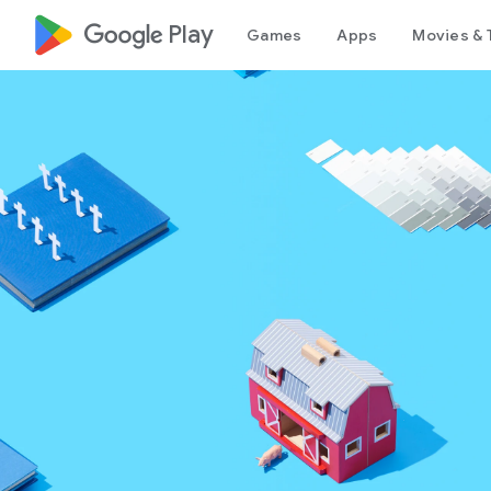
google_logo Play
Games
Apps
Movies & 