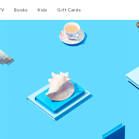
TV
Books
Kids
Gift Cards